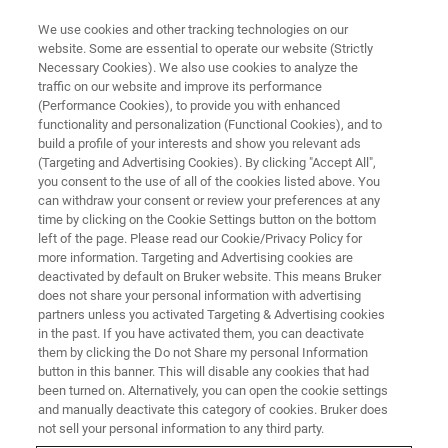
We use cookies and other tracking technologies on our
website. Some are essential to operate our website (Strictly
Necessary Cookies). We also use cookies to analyze the
traffic on our website and improve its performance
(Performance Cookies), to provide you with enhanced
functionality and personalization (Functional Cookies), and to
build a profile of your interests and show you relevant ads
S2 POLAR ANWENDUNGEN
(Targeting and Advertising Cookies). By clicking "Accept All",
Schmieröle – Nach ASTM
you consent to the use of all of the cookies listed above. You
can withdraw your consent or review your preferences at any
D6481, D7751
time by clicking on the Cookie Settings button on the bottom
left of the page. Please read our Cookie/Privacy Policy for
more information. Targeting and Advertising cookies are
deactivated by default on Bruker website. This means Bruker
does not share your personal information with advertising
partners unless you activated Targeting & Advertising cookies
in the past. If you have activated them, you can deactivate
them by clicking the Do not Share my personal Information
button in this banner. This will disable any cookies that had
been turned on. Alternatively, you can open the cookie settings
and manually deactivate this category of cookies. Bruker does
not sell your personal information to any third party.