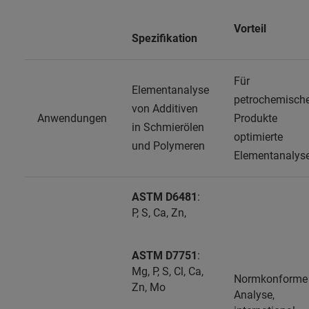
Vorteil
Spezifikation
Für
Elementanalyse
petrochemisch
von Additiven
Anwendungen
Produkte
in Schmierölen
optimierte
und Polymeren
Elementanalys
ASTM D6481
:
P, S, Ca, Zn,
ASTM D7751
:
Mg, P, S, Cl, Ca,
Normkonforme
Zn, Mo
Analyse,