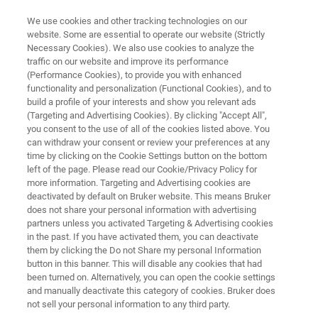
We use cookies and other tracking technologies on our
website. Some are essential to operate our website (Strictly
Necessary Cookies). We also use cookies to analyze the
traffic on our website and improve its performance
LEISTUNGSSTARKE GASANALYSESOFTWARE
(Performance Cookies), to provide you with enhanced
OPUS GA
functionality and personalization (Functional Cookies), and to
build a profile of your interests and show you relevant ads
(Targeting and Advertising Cookies). By clicking "Accept All",
you consent to the use of all of the cookies listed above. You
can withdraw your consent or review your preferences at any
time by clicking on the Cookie Settings button on the bottom
left of the page. Please read our Cookie/Privacy Policy for
more information. Targeting and Advertising cookies are
deactivated by default on Bruker website. This means Bruker
does not share your personal information with advertising
partners unless you activated Targeting & Advertising cookies
in the past. If you have activated them, you can deactivate
them by clicking the Do not Share my personal Information
button in this banner. This will disable any cookies that had
been turned on. Alternatively, you can open the cookie settings
and manually deactivate this category of cookies. Bruker does
not sell your personal information to any third party.