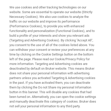
We use cookies and other tracking technologies on our
website. Some are essential to operate our website (Strictly
Necessary Cookies). We also use cookies to analyze the
traffic on our website and improve its performance
Anwendungen der Raman-
(Performance Cookies), to provide you with enhanced
functionality and personalization (Functional Cookies), and to
Spektroskopie
build a profile of your interests and show you relevant ads
(Targeting and Advertising Cookies). By clicking "Accept All",
you consent to the use of all of the cookies listed above. You
can withdraw your consent or review your preferences at any
Durch seine zerstörungsfreie Arbeitsweise, den
time by clicking on the Cookie Settings button on the bottom
minimalen Probenvorbereitungsaufwand und
left of the page. Please read our Cookie/Privacy Policy for
more information. Targeting and Advertising cookies are
die Fähigkeit, unter realen Bedingungen zu
deactivated by default on Bruker website. This means Bruker
analysieren (einschließlich wässriger Medien
does not share your personal information with advertising
partners unless you activated Targeting & Advertising cookies
und versiegelter Verpackungen), liefert die
in the past. If you have activated them, you can deactivate
them by clicking the Do not Share my personal Information
Raman-Spektroskopie umfassende chemische,
button in this banner. This will disable any cookies that had
strukturelle und räumliche Einblicke.
been turned on. Alternatively, you can open the cookie settings
and manually deactivate this category of cookies. Bruker does
not sell your personal information to any third party.