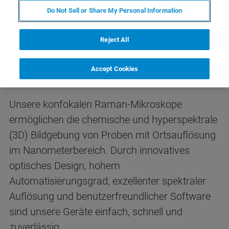
Do Not Sell or Share My Personal Information
Reject All
Konfokale Raman-Mikroskopie
in Perfektion
Accept Cookies
Unsere konfokalen Raman-Mikroskope
ermöglichen die chemische und hyperspektrale
(3D) Bildgebung von Proben mit Ortsauflösung
im Nanometerbereich. Durch innovatives
optisches Design, hohem
Automatisierungsgrad, exzellenter spektraler
Auflösung und benutzerfreundlicher Software
sind unsere Geräte einfach, schnell und
zuverlässig.