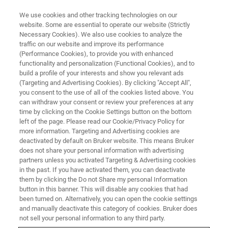
We use cookies and other tracking technologies on our
website. Some are essential to operate our website (Strictly
Necessary Cookies). We also use cookies to analyze the
traffic on our website and improve its performance
RAMAN-MIKROSKOPIE
(Performance Cookies), to provide you with enhanced
Raman-Mikroskope
functionality and personalization (Functional Cookies), and to
build a profile of your interests and show you relevant ads
(Targeting and Advertising Cookies). By clicking "Accept All",
you consent to the use of all of the cookies listed above. You
Wir bieten das umfassendste Produktportfolio
can withdraw your consent or review your preferences at any
in der Raman-Mikroskopie – von
time by clicking on the Cookie Settings button on the bottom
left of the page. Please read our Cookie/Privacy Policy for
hochentwickelten konfokalen 3D-Raman-
more information. Targeting and Advertising cookies are
Systemen über ultraschnelle bildgebende
deactivated by default on Bruker website. This means Bruker
does not share your personal information with advertising
Verfahren mit Galvanoscanner bis hin zu
partners unless you activated Targeting & Advertising cookies
in the past. If you have activated them, you can deactivate
spezialisierten FT-Raman-Lösungen.
them by clicking the Do not Share my personal Information
button in this banner. This will disable any cookies that had
been turned on. Alternatively, you can open the cookie settings
and manually deactivate this category of cookies. Bruker does
not sell your personal information to any third party.