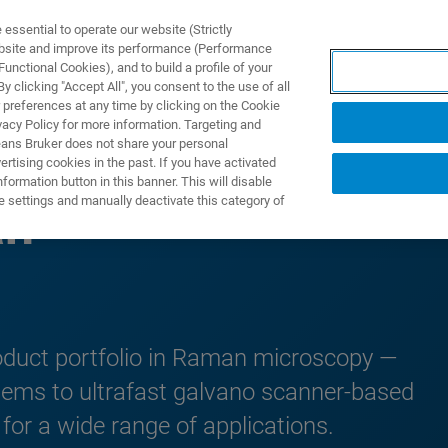
ssential to operate our website (Strictly
ebsite and improve its performance (Performance
unctional Cookies), and to build a profile of your
 clicking "Accept All", you consent to the use of all
 preferences at any time by clicking on the Cookie
vacy Policy for more information. Targeting and
eans Bruker does not share your personal
rtising cookies in the past. If you have activated
ormation button in this banner. This will disable
e settings and manually deactivate this category of
an
duct portfolio in Raman microscopy —
ms to ultrafast galvano scanner-based
 for a wide range of applications.