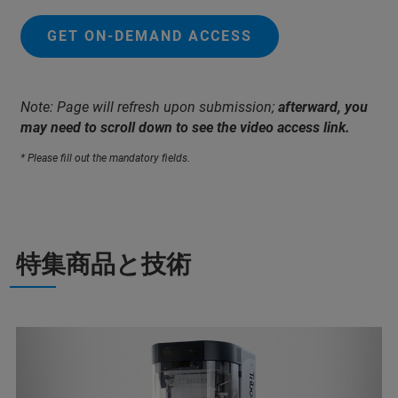
GET ON-DEMAND ACCESS
Note: Page will refresh upon submission;
afterward, you
may need to scroll down to see the video access link.
* Please fill out the mandatory fields.
特集商品と技術