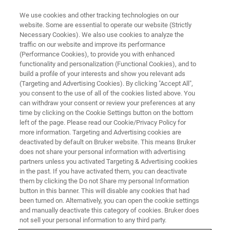
We use cookies and other tracking technologies on our
website. Some are essential to operate our website (Strictly
Necessary Cookies). We also use cookies to analyze the
traffic on our website and improve its performance
トライボロジーと機械試験に関するウェビナー
(Performance Cookies), to provide you with enhanced
次世代CMPプロセスに向けたシ
functionality and personalization (Functional Cookies), and to
ュミレーション技術ウェビナー
build a profile of your interests and show you relevant ads
(Targeting and Advertising Cookies). By clicking "Accept All",
you consent to the use of all of the cookies listed above. You
can withdraw your consent or review your preferences at any
time by clicking on the Cookie Settings button on the bottom
left of the page. Please read our Cookie/Privacy Policy for
more information. Targeting and Advertising cookies are
deactivated by default on Bruker website. This means Bruker
does not share your personal information with advertising
partners unless you activated Targeting & Advertising cookies
in the past. If you have activated them, you can deactivate
them by clicking the Do not Share my personal Information
button in this banner. This will disable any cookies that had
been turned on. Alternatively, you can open the cookie settings
and manually deactivate this category of cookies. Bruker does
本ウェビナーでは中央大学の鈴木教和教授をお招きし、
not sell your personal information to any third party.
次世代CMPのためのプロセスシミュレーション技術をテ