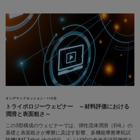
オンデマンドセッション • 110分
トライボロジーウェビナー ～材料評価における
潤滑と表面粗さ～
この3部構成のウェビナーでは、弾性流体潤滑（EHL）の
基礎と表面粗さが摩擦に及ぼす影響、多機能摩擦摩耗試
験機UMT-TriboLabの紹介、および3D白色光干渉顕微鏡を