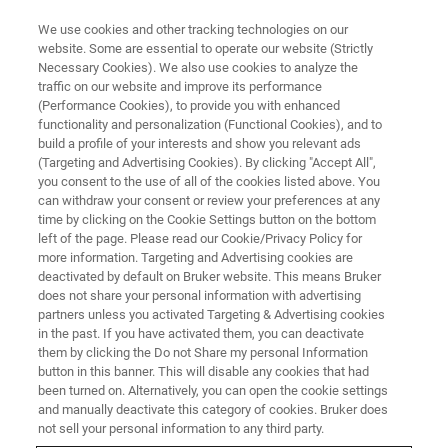
We use cookies and other tracking technologies on our
website. Some are essential to operate our website (Strictly
Necessary Cookies). We also use cookies to analyze the
traffic on our website and improve its performance
BRUKER NANO ANALYTICS PRÄSENTIERT IN KOOPERATION MIT HITACHI:
(Performance Cookies), to provide you with enhanced
Einführung in die EDX-
functionality and personalization (Functional Cookies), and to
Materialanalyse mit Tabletop-
build a profile of your interests and show you relevant ads
(Targeting and Advertising Cookies). By clicking "Accept All",
REM
you consent to the use of all of the cookies listed above. You
can withdraw your consent or review your preferences at any
time by clicking on the Cookie Settings button on the bottom
left of the page. Please read our Cookie/Privacy Policy for
On-Demand Aufzeichnung - 56 Minuten
more information. Targeting and Advertising cookies are
deactivated by default on Bruker website. This means Bruker
does not share your personal information with advertising
partners unless you activated Targeting & Advertising cookies
in the past. If you have activated them, you can deactivate
them by clicking the Do not Share my personal Information
button in this banner. This will disable any cookies that had
been turned on. Alternatively, you can open the cookie settings
and manually deactivate this category of cookies. Bruker does
not sell your personal information to any third party.