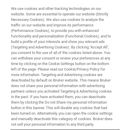
We use cookies and other tracking technologies on our
website. Some are essential to operate our website (Strictly
Necessary Cookies). We also use cookies to analyze the
traffic on our website and improve its performance
光学プロファイラー ウェビナー
(Performance Cookies), to provide you with enhanced
非接触光学式粗さ計の選び方 ウ
functionality and personalization (Functional Cookies), and to
ェビナー
build a profile of your interests and show you relevant ads
(Targeting and Advertising Cookies). By clicking "Accept All",
you consent to the use of all of the cookies listed above. You
can withdraw your consent or review your preferences at any
time by clicking on the Cookie Settings button on the bottom
left of the page. Please read our Cookie/Privacy Policy for
more information. Targeting and Advertising cookies are
deactivated by default on Bruker website. This means Bruker
does not share your personal information with advertising
partners unless you activated Targeting & Advertising cookies
in the past. If you have activated them, you can deactivate
them by clicking the Do not Share my personal Information
button in this banner. This will disable any cookies that had
been turned on. Alternatively, you can open the cookie settings
and manually deactivate this category of cookies. Bruker does
共焦点法、焦点移動法、干渉法の能力比較や干渉法（CSI
not sell your personal information to any third party.
法/Coherence Scanning Interferometry）の位置づけ、ブ