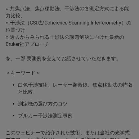
○ 共焦点法、焦点移動法、干渉法の各測定方式による能
力比較、
○ 干渉法（CSI法/Coherence Scanning Interferometry）の
位置づけ
○ 過去からみられる干渉法の課題解決に向けた最新の
Bruker社アプローチ
を、一部 実測例を交えてお話させていただきます。
＜キーワード＞
白色干渉技術、レーザー顕微鏡、焦点移動法の特徴
と比較
測定機の選び方のコツ
ブルカー干渉法測定事例
このウェビナーで紹介された技術、または当社の光学式