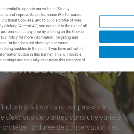
ssential to operate our website (Strictly
ebsite and improve its performance (Performance
unctional Cookies), and to build a profile of your
 clicking "Accept All", you consent to the use of all
 preferences at any time by clicking on the Cookie
vacy Policy for more information. Targeting and
eans Bruker does not share your personal
rtising cookies in the past. If you have activated
ormation button in this banner. This will disable
e settings and manually deactivate this category of
e comestible (EPR)
’industrie alimentaire est passée à
se d’extraits de plantes dans une variété
de protéger la durée de conservation des