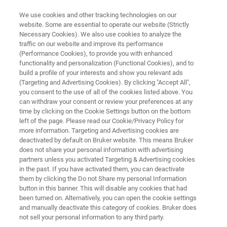
We use cookies and other tracking technologies on our
website. Some are essential to operate our website (Strictly
Necessary Cookies). We also use cookies to analyze the
traffic on our website and improve its performance
BROCHURE SUI POLIMERI
(Performance Cookies), to provide you with enhanced
Brochure sui polimeri
functionality and personalization (Functional Cookies), and to
build a profile of your interests and show you relevant ads
(Targeting and Advertising Cookies). By clicking "Accept All",
you consent to the use of all of the cookies listed above. You
Analisi di Polimeri e Plastiche
can withdraw your consent or review your preferences at any
time by clicking on the Cookie Settings button on the bottom
left of the page. Please read our Cookie/Privacy Policy for
more information. Targeting and Advertising cookies are
deactivated by default on Bruker website. This means Bruker
does not share your personal information with advertising
partners unless you activated Targeting & Advertising cookies
in the past. If you have activated them, you can deactivate
Brochure sui Polimeri'
Maggiori Informazioni
them by clicking the Do not Share my personal Information
button in this banner. This will disable any cookies that had
been turned on. Alternatively, you can open the cookie settings
and manually deactivate this category of cookies. Bruker does
not sell your personal information to any third party.