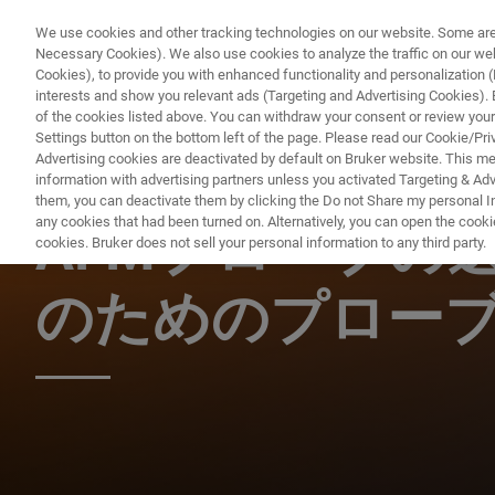
We use cookies and other tracking technologies on our website. Some are e
Necessary Cookies). We also use cookies to analyze the traffic on our w
Cookies), to provide you with enhanced functionality and personalization (F
PRO
interests and show you relevant ads (Targeting and Advertising Cookies). By
of the cookies listed above. You can withdraw your consent or review your
Settings button on the bottom left of the page. Please read our Cookie/Pri
Advertising cookies are deactivated by default on Bruker website. This m
information with advertising partners unless you activated Targeting & Adve
AFM ウェビナー
them, you can deactivate them by clicking the Do not Share my personal Inf
any cookies that had been turned on. Alternatively, you can open the cooki
AFMプローブの
cookies. Bruker does not sell your personal information to any third party.
のためのプロー