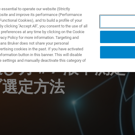
ssential to operate our website (Strictly
ebsite and improve its performance (Performance
unctional Cookies), and to build a profile of your
DOTTI E SOLUZIONI
APPLICAZIONI
SERVIZI
NEW
 clicking "Accept All", you consent to the use of all
 preferences at any time by clicking on the Cookie
vacy Policy for more information. Targeting and
eans Bruker does not share your personal
rtising cookies in the past. If you have activated
ormation button in this banner. This will disable
e settings and manually deactivate this category of
選び方＃7 液中測定
ブ選定方法