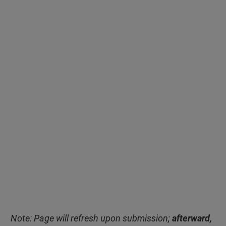
Note: Page will refresh upon submission;
afterward,