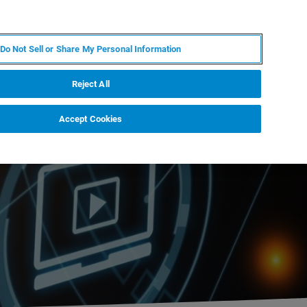
IT
MY BRUKER
CONTATTA UN ESPERTO
Do Not Sell or Share My Personal Information
S & EVENTI
CHI SIAMO
LAVORA CON NOI
Reject All
Accept Cookies