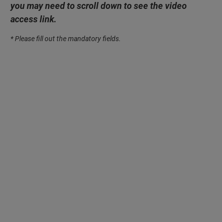
you may need to scroll down to see the video
access link.
* Please fill out the mandatory fields.