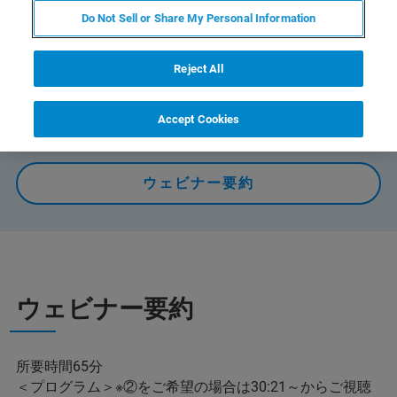
サンプルにおけるナノ構造測定や粘弾性・凝着力などの
Do Not Sell or Share My Personal Information
ナノ力学特性測定に利用可能な様々な種類のプローブと
測定のヒントをご紹介。（約65分）
Reject All
Accept Cookies
オンデマンドで視聴する
ウェビナー要約
ウェビナー要約
所要時間65分
＜プログラム＞※②をご希望の場合は30:21～からご視聴