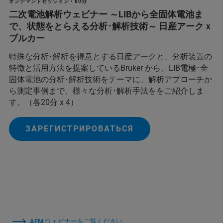
オンデマンドセッション • 80分
二次電池解析ウェビナー ～LIBから全固体電池ま
で、状態をとらえる分析･解析技術～ 日産アークｘ
ブルカー
特殊な分析･解析を得意とする日産アークと、分析装置の
特徴と活用方法を提案しているBruker から、LIB電極･全
固体電池の分析･解析技術をテーマに、解析アプローチか
ら測定事例まで、様々な分析･解析手法ををご紹介しま
す。（各20分 x 4）
ЗАРЕГИСТРИРОВАТЬСЯ
AFM ウェビナーをご覧ください