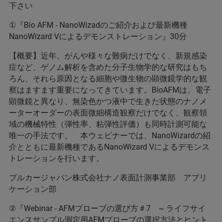
下さい
①『Bio AFM - NanoWizadのご紹介および最新機種
NanoWizard Vによるデモンストレーション』30分
【概要】近年、がんや様々な難病だけでなく、新規感染
症など、ゲノム解析を含めた分子生物学的な研究はもち
ろん、それら原因となる細胞や微生物の顕微鏡学的な観
察はますます重要になってきています。BioAFMは、電子
顕微鏡と異なり、無染色かつ液中で生きた状態のナノメ
ーターオーダーの表面微細構造観察だけでなく、観察領
域の機械特性（弾性率、粘弾性評価）も同時計測可能な
唯一の手法です。 本ウェビナーでは、NanoWizardの紹
介とともに最新機種であるNanoWizard Vによるデモンス
トレーションを行います。
ブルカージャパン株式会社ナノ表面計測事業部 アプリ
ケーション部
②『Webinar - AFMプローブの選び方＃7 ~ ライフサイ
エンスサンプル測定用AFMプローブの選択方法とヒント