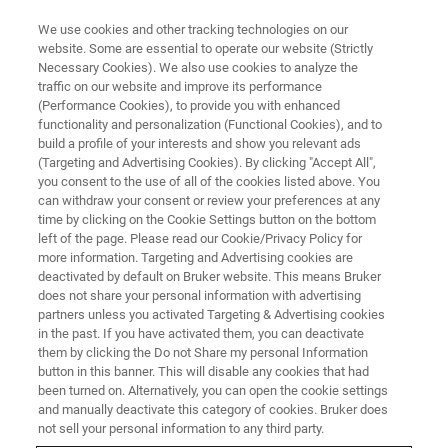
We use cookies and other tracking technologies on our
website. Some are essential to operate our website (Strictly
Necessary Cookies). We also use cookies to analyze the
traffic on our website and improve its performance
AFM ウェビナー
(Performance Cookies), to provide you with enhanced
AFMプローブの選び方＃7 液中
functionality and personalization (Functional Cookies), and to
測定のためのプローブ選定方法
build a profile of your interests and show you relevant ads
(Targeting and Advertising Cookies). By clicking "Accept All",
you consent to the use of all of the cookies listed above. You
can withdraw your consent or review your preferences at any
time by clicking on the Cookie Settings button on the bottom
left of the page. Please read our Cookie/Privacy Policy for
more information. Targeting and Advertising cookies are
deactivated by default on Bruker website. This means Bruker
does not share your personal information with advertising
partners unless you activated Targeting & Advertising cookies
in the past. If you have activated them, you can deactivate
them by clicking the Do not Share my personal Information
button in this banner. This will disable any cookies that had
been turned on. Alternatively, you can open the cookie settings
and manually deactivate this category of cookies. Bruker does
バイオ向けAFM NanoWizardのご紹介と装置デモンスト
not sell your personal information to any third party.
レーションをご案内するほか、生細胞、微生物等の生体