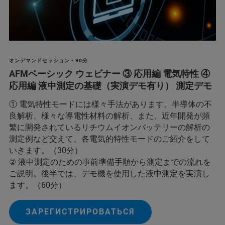
オンデマンドセッション • 90分
AFMベーシック ウェビナー ③ 応用編 電気特性 ④
応用編 液中測定の基礎（実演デモ有り） 測定デモ
① 電気特性モードには様々手法があります。半導体の不
良解析、様々な導電性材料の解析、また、近年開発が頻
繁に開発されているリチウムイオンバッテリーの解析の
測定例など交えて、各電気的特性モードのご紹介をして
いきます。（30分）
② 液中測定のための事前準備手順から測定までの流れを
ご説明。後半では、デモ機を使用した液中測定を実演し
ます。（60分）
ЗАРЕГИСТРИРОВАТЬСЯ