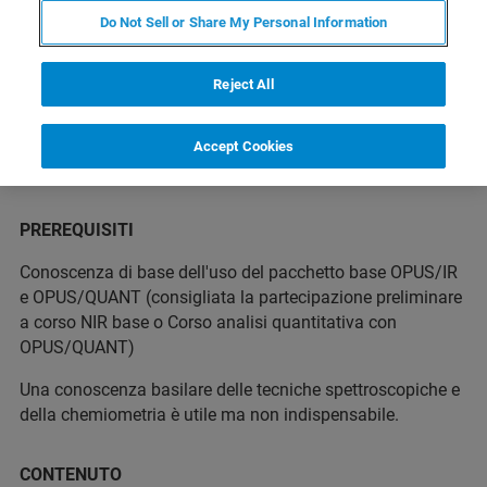
Do Not Sell or Share My Personal Information
A CHI E’ RIVOLTO
Reject All
Il corso si rivolge ad un utente che vuole esercitarsi sullo
sviluppo di calibrazioni quantitative.
Accept Cookies
PREREQUISITI
Conoscenza di base dell'uso del pacchetto base OPUS/IR
e OPUS/QUANT (consigliata la partecipazione preliminare
a corso NIR base o Corso analisi quantitativa con
OPUS/QUANT)
Una conoscenza basilare delle tecniche spettroscopiche e
della chemiometria è utile ma non indispensabile.
CONTENUTO