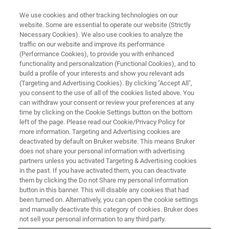
We use cookies and other tracking technologies on our
website. Some are essential to operate our website (Strictly
Necessary Cookies). We also use cookies to analyze the
traffic on our website and improve its performance
Esercitazioni OPUS/QUANT
(Performance Cookies), to provide you with enhanced
functionality and personalization (Functional Cookies), and to
build a profile of your interests and show you relevant ads
(Targeting and Advertising Cookies). By clicking "Accept All",
you consent to the use of all of the cookies listed above. You
can withdraw your consent or review your preferences at any
time by clicking on the Cookie Settings button on the bottom
left of the page. Please read our Cookie/Privacy Policy for
more information. Targeting and Advertising cookies are
deactivated by default on Bruker website. This means Bruker
does not share your personal information with advertising
partners unless you activated Targeting & Advertising cookies
in the past. If you have activated them, you can deactivate
them by clicking the Do not Share my personal Information
OBIETTIVI
button in this banner. This will disable any cookies that had
been turned on. Alternatively, you can open the cookie settings
L'utilizzo di software per l'analisi quantitative richiede
and manually deactivate this category of cookies. Bruker does
esercizio. Il corso è completamente pratico e prevede
not sell your personal information to any third party.
l'utilizzo di postazioni interattive.