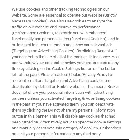
We use cookies and other tracking technologies on our
website. Some are essential to operate our website (Strictly
Necessary Cookies). We also use cookies to analyze the
traffic on our website and improve its performance
Esercitazioni OPUS/QUANT
(Performance Cookies), to provide you with enhanced
functionality and personalization (Functional Cookies), and to
build a profile of your interests and show you relevant ads
(Targeting and Advertising Cookies). By clicking "Accept All",
you consent to the use of all of the cookies listed above. You
can withdraw your consent or review your preferences at any
time by clicking on the Cookie Settings button on the bottom
left of the page. Please read our Cookie/Privacy Policy for
more information. Targeting and Advertising cookies are
deactivated by default on Bruker website. This means Bruker
does not share your personal information with advertising
partners unless you activated Targeting & Advertising cookies
in the past. If you have activated them, you can deactivate
them by clicking the Do not Share my personal Information
OBIETTIVI
button in this banner. This will disable any cookies that had
been turned on. Alternatively, you can open the cookie settings
L'utilizzo di software per l'analisi quantitative richiede
and manually deactivate this category of cookies. Bruker does
esercizio. Il corso è completamente pratico e prevede
not sell your personal information to any third party.
l'utilizzo di postazioni interattive.