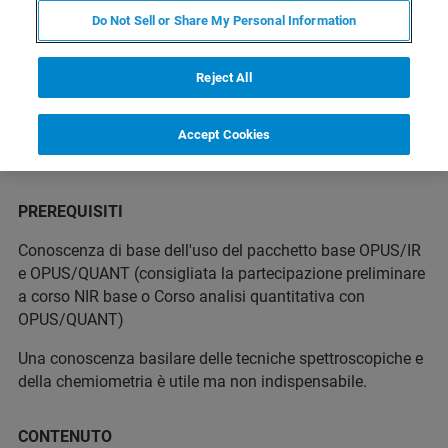
Do Not Sell or Share My Personal Information
A CHI E’ RIVOLTO
Reject All
Il corso si rivolge ad un utente che vuole esercitarsi sullo
sviluppo di calibrazioni quantitative.
Accept Cookies
PREREQUISITI
Conoscenza di base dell'uso del pacchetto base OPUS/IR
e OPUS/QUANT (consigliata la partecipazione preliminare
a corso NIR base o Corso analisi quantitativa con
OPUS/QUANT)
Una conoscenza basilare delle tecniche spettroscopiche e
della chemiometria è utile ma non indispensabile.
CONTENUTO