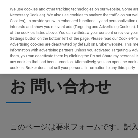
We use cookies and other tracking technologies on our website. Some are e
Necessary Cookies). We also use cookies to analyze the traffic on our w
Cookies), to provide you with enhanced functionality and personalization (F
interests and show you relevant ads (Targeting and Advertising Cookies). By
of the cookies listed above. You can withdraw your consent or review your
Settings button on the bottom left of the page. Please read our Cookie/Pri
Advertising cookies are deactivated by default on Bruker website. This m
information with advertising partners unless you activated Targeting & Adve
them, you can deactivate them by clicking the Do not Share my personal Inf
any cookies that had been turned on. Alternatively, you can open the cooki
cookies. Bruker does not sell your personal information to any third party.
顕微鏡
お 問い合わせ
このページは要求フォームです。記