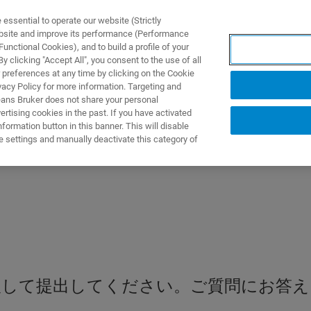
ssential to operate our website (Strictly
ebsite and improve its performance (Performance
unctional Cookies), and to build a profile of your
製品とソリューション
アプリケーション
サービス
 clicking "Accept All", you consent to the use of all
 preferences at any time by clicking on the Cookie
vacy Policy for more information. Targeting and
eans Bruker does not share your personal
rtising cookies in the past. If you have activated
ormation button in this banner. This will disable
e settings and manually deactivate this category of
入して提出してください。ご質問にお答え