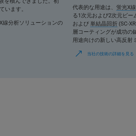
経験を積んできました。初
代表的な用途は、
蛍光X
ています。
る1次元および2次元ビーム
 X線分析ソリューションの
および
単結晶回折
(SC-
層コーティングが成功の
用途向けの新しい高反射
当社の技術の詳細を見る