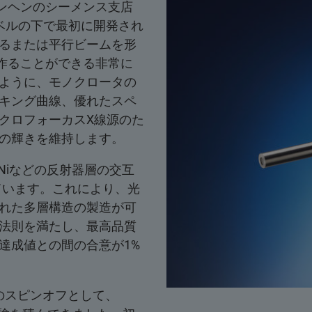
ュンヘンのシーメンス支店
ーベルの下で最初に開発され
るまたは平行ビームを形
形作ることができる非常に
ように、モノクロータの
キング曲線、優れたスペ
クロフォーカスX線源のた
の輝きを維持します。
Niなどの反射器層の交互
ています。これにより、光
れた多層構造の製造が可
法則を満たし、最高品質
達成値との間の合意が1%
のスピンオフとして、