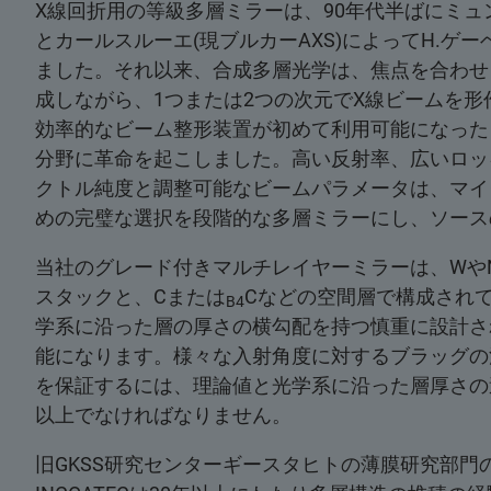
X線回折用の等級多層ミラーは、90年代半ばにミ
とカールスルーエ(現ブルカーAXS)によってH.ゲ
ました。それ以来、合成多層光学は、焦点を合わせ
成しながら、1つまたは2つの次元でX線ビームを
効率的なビーム整形装置が初めて利用可能になった
分野に革命を起こしました。高い反射率、広いロッ
クトル純度と調整可能なビームパラメータは、マイ
めの完璧な選択を段階的な多層ミラーにし、ソース
当社のグレード付きマルチレイヤーミラーは、Wや
スタックと、Cまたは
Cなどの空間層で構成され
B4
学系に沿った層の厚さの横勾配を持つ慎重に設計さ
能になります。様々な入射角度に対するブラッグの
を保証するには、理論値と光学系に沿った層厚さの
以上でなければなりません。
旧GKSS研究センターギースタヒトの薄膜研究部門