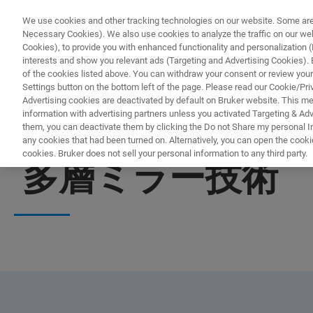
We use cookies and other tracking technologies on our website. Some are e
Necessary Cookies). We also use cookies to analyze the traffic on our w
Cookies), to provide you with enhanced functionality and personalization (F
interests and show you relevant ads (Targeting and Advertising Cookies). By
of the cookies listed above. You can withdraw your consent or review your
Settings button on the bottom left of the page. Please read our Cookie/Pri
Advertising cookies are deactivated by default on Bruker website. This m
information with advertising partners unless you activated Targeting & Adve
them, you can deactivate them by clicking the Do not Share my personal Inf
any cookies that had been turned on. Alternatively, you can open the cooki
cookies. Bruker does not sell your personal information to any third party.
多層ミラー技術