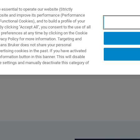
ssential to operate our website (Strictly
ebsite and improve its performance (Performance
unctional Cookies), and to build a profile of your
製品とソリューション
アプリケーション
サービス
 clicking "Accept All", you consent to the use of all
 preferences at any time by clicking on the Cookie
vacy Policy for more information. Targeting and
eans Bruker does not share your personal
rtising cookies in the past. If you have activated
ormation button in this banner. This will disable
e settings and manually deactivate this category of