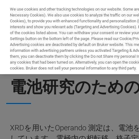
We use cookies and other tracking technologies on our website. Some are e
Necessary Cookies). We also use cookies to analyze the traffic on our w
Cookies), to provide you with enhanced functionality and personalization (F
interests and show you relevant ads (Targeting and Advertising Cookies). By
of the cookies listed above. You can withdraw your consent or review your
Settings button on the bottom left of the page. Please read our Cookie/Pri
Advertising cookies are deactivated by default on Bruker website. This m
information with advertising partners unless you activated Targeting & Adve
them, you can deactivate them by clicking the Do not Share my personal Inf
any cookies that had been turned on. Alternatively, you can open the cooki
cookies. Bruker does not sell your personal information to any third party.
世界で最も汎用性の高いベンチトップXRDシステム
電池研究のためのD6
XRDを用いたOperando 測定
しています。電極内の相転移、格子定