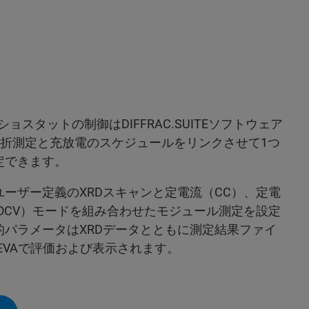
ポテンショスタットの制御はDIFFRAC.SUITEソフトウェア
回折測定と充放電のスケジュールをリンクさせて1つ
定できます。
では、ユーザー定義のXRDスキャンと定電流（CC）、定電
OCV）モードを組み合わせたモジュール測定を設定
的パラメータはXRDデータとともに測定結果ファイ
C.EVAで評価および表示されます。