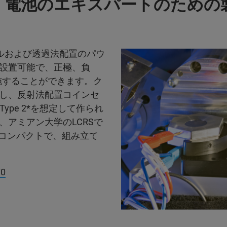
、電池のエキスパートのための
セルおよび透過法配置のパウ
設置可能で、正極、負
実施することができます。ク
し、反射法配置コインセ
l Type 2*を想定して作られ
アミアン大学のLCRSで
つコンパクトで、組み立て
70