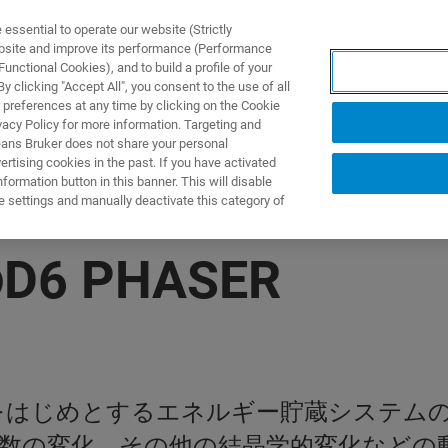
ssential to operate our website (Strictly
ebsite and improve its performance (Performance
unctional Cookies), and to build a profile of your
製品とソリューション
アプリケーション
サービス
 clicking "Accept All", you consent to the use of all
 preferences at any time by clicking on the Cookie
vacy Policy for more information. Targeting and
eans Bruker does not share your personal
rtising cookies in the past. If you have activated
ormation button in this banner. This will disable
e settings and manually deactivate this category of
 PHASER
は、電池をはじめとするエネルギー貯蔵システ
数の変化、その他の結晶学的変化などの