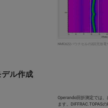
NMC622パウチセルの2回充
モデル作成
Operando回折測定
ます。DIFFRAC.TOPA