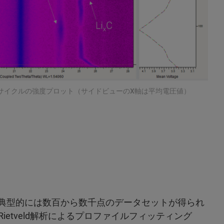
放電サイクルの強度プロット（サイドビューのX軸は平均電圧値）
では、典型的には数百から数千点のデータセットが得られ
SのRietveld解析によるプロファイルフィッティング