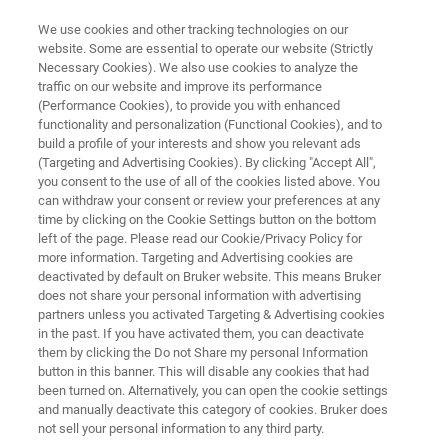
We use cookies and other tracking technologies on our
website. Some are essential to operate our website (Strictly
Necessary Cookies). We also use cookies to analyze the
traffic on our website and improve its performance
原子間力顕微鏡
(Performance Cookies), to provide you with enhanced
Dimension FastScan Bio
functionality and personalization (Functional Cookies), and to
build a profile of your interests and show you relevant ads
(Targeting and Advertising Cookies). By clicking "Accept All",
you consent to the use of all of the cookies listed above. You
大型試料向け高速スキャンAFM
can withdraw your consent or review your preferences at any
time by clicking on the Cookie Settings button on the bottom
left of the page. Please read our Cookie/Privacy Policy for
more information. Targeting and Advertising cookies are
deactivated by default on Bruker website. This means Bruker
does not share your personal information with advertising
partners unless you activated Targeting & Advertising cookies
in the past. If you have activated them, you can deactivate
them by clicking the Do not Share my personal Information
button in this banner. This will disable any cookies that had
been turned on. Alternatively, you can open the cookie settings
and manually deactivate this category of cookies. Bruker does
not sell your personal information to any third party.