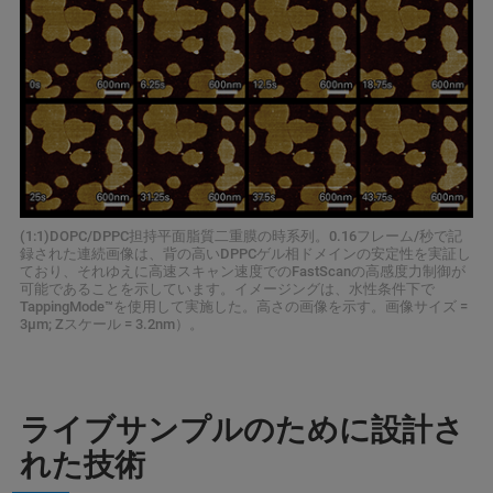
(1:1)DOPC/DPPC担持平面脂質二重膜の時系列。0.16フレーム/秒で記
録された連続画像は、背の高いDPPCゲル相ドメインの安定性を実証し
ており、それゆえに高速スキャン速度でのFastScanの高感度力制御が
可能であることを示しています。イメージングは、水性条件下で
TappingMode™を使用して実施した。高さの画像を示す。画像サイズ =
3μm; Zスケール = 3.2nm）。
ライブサンプルのために設計さ
れた技術