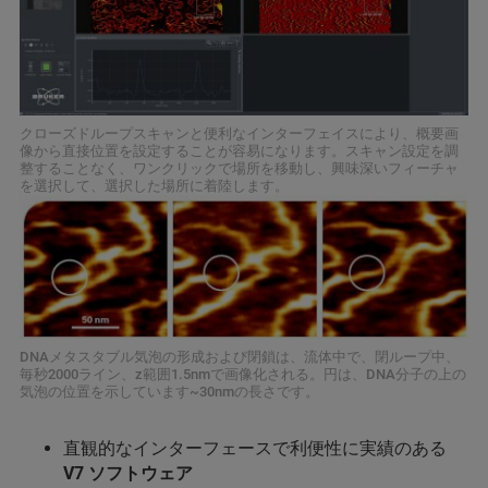
クローズドループスキャンと便利なインターフェイスにより、概要画
像から直接位置を設定することが容易になります。スキャン設定を調
整することなく、ワンクリックで場所を移動し、興味深いフィーチャ
を選択して、選択した場所に着陸します。
DNAメタスタブル気泡の形成および閉鎖は、流体中で、閉ループ中、
毎秒2000ライン、z範囲1.5nmで画像化される。円は、DNA分子の上の
気泡の位置を示しています~30nmの長さです。
直観的なインターフェースで利便性に実績のある
V7 ソフトウェア