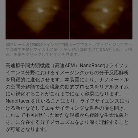
50フレーム及び5000ライン/秒で閉ループでストレプトアビジン存在下
で流体で画像化マイカ上に5ビオチン結合部位を含むDNA折り紙ナノ構
造。画像をクリックしてビデオを見ます。
高速原子間力顕微鏡（高速AFM）NanoRacerはライフサ
イエンス分野におけるイメージングからの分子反応解析
を飛躍的に進化させます。本装置により、ナノメートル
の空間分解能で生命現象の動的プロセスをリアルタイム
に可視化することがこれまでになく容易になります。
NanoRacer を用いることにより、ライフサイエンスにお
ける新たなそしてエキサイティングな世界の扉を開き、
これまで不可能だった新たな視点から複雑な生命現象と
そこに介在する分子メカニズムをより深く理解すること
が可能となります。