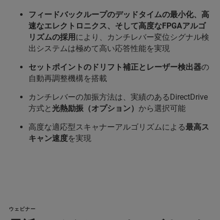
フィードバックループのデッドタイムの最小化、高
速なエレクトロニクス、そして高度なFPGAアルゴ
リズムの採用
により、カンチレバー変位シグナル検
出システムは極めて高い応答性能を実現
セットポイントのドリフト補正とレーザー検出器
の
自動再調整機構を搭載
カンチレバーの加振方法は、実績のあるDirectDrive
方式と
光熱励振（オプション）
から選択可能
高度な適応型スキャナーアルゴリズムによる
最高ス
キャン速度
を実現
ウェビナー