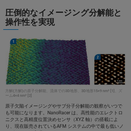
圧倒的なイメージング分解能と
操作性を実現
方解(方解)の原子分解能、流体での3D地形、3D地形15×9 nm² [1]、ズ
ーム4×4 nm² [2]
原子欠陥イメージングやサブ分子分解能の観察がいつで
も可能になります。NanoRacer は、高性能のエレクトロ
ニクスと高精度位置決めセンサ（XYZ 軸）の搭載によ
り、現在販売されているAFM システムの中で最も低いノ