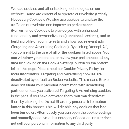
We use cookies and other tracking technologies on our
website. Some are essential to operate our website (Strictly
Necessary Cookies). We also use cookies to analyze the
traffic on our website and improve its performance
バイオAFM（ライフサイエンス用原子間力顕微鏡）
(Performance Cookies), to provide you with enhanced
ハイエンド高速バイオAFM
functionality and personalization (Functional Cookies), and to
JPK Nano Racer
build a profile of your interests and show you relevant ads
(Targeting and Advertising Cookies). By clicking "Accept All",
you consent to the use of all of the cookies listed above. You
can withdraw your consent or review your preferences at any
50フレーム/秒の最高撮像速度を実現
time by clicking on the Cookie Settings button on the bottom
left of the page. Please read our Cookie/Privacy Policy for
more information. Targeting and Advertising cookies are
deactivated by default on Bruker website. This means Bruker
does not share your personal information with advertising
partners unless you activated Targeting & Advertising cookies
in the past. If you have activated them, you can deactivate
them by clicking the Do not Share my personal Information
button in this banner. This will disable any cookies that had
been turned on. Alternatively, you can open the cookie settings
and manually deactivate this category of cookies. Bruker does
not sell your personal information to any third party.