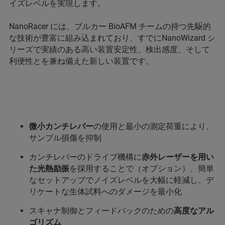
イズレベルを実現します。
NanoRacer には、ブルカー BioAFM チームの持つ先駆的
な技術が豊富に組み込まれており、すでにNanoWizard シ
リーズで実績のある高い装置安定性、検出感度、そして
利便性とを兼ね備えた新しい装置です。
微小カンチレバー
の使用と最小の測定荷重により、
サンプル損傷を抑制
カンチレバーのドライブ機構に
赤外レーザーを用い
た光熱励振
を採用することで（オプション）、簡単
なセットアップでノイズレベルを大幅に軽減し、デ
リケートな生体試料へのダメージを最小化
スキャナ制御とフィードバックのための
高度なアル
ゴリズム