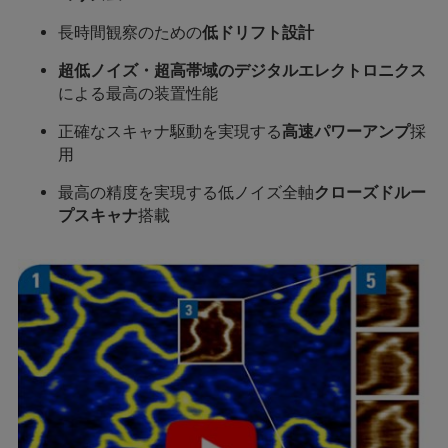
長時間観察のための
低ドリフト設計
超低ノイズ・超高帯域のデジタルエレクトロニクス
による最高の装置性能
正確なスキャナ駆動を実現する
高速パワーアンプ
採
用
最高の精度を実現する低ノイズ全軸
クローズドルー
プスキャナ
搭載