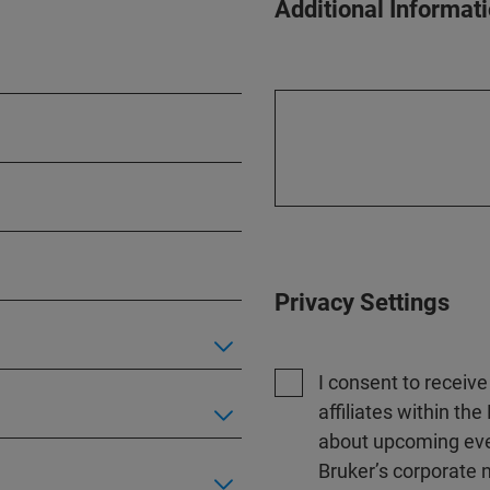
Additional Informat
Privacy Settings
I consent to receiv
affiliates within t
about upcoming even
Bruker’s corporate n