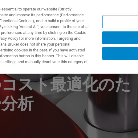
ssential to operate our website (Strictly
ebsite and improve its performance (Performance
unctional Cookies), and to build a profile of your
製品とソリューション
アプリケーション
サービス
 clicking "Accept All", you consent to the use of all
 preferences at any time by clicking on the Cookie
vacy Policy for more information. Targeting and
eans Bruker does not share your personal
rtising cookies in the past. If you have activated
ormation button in this banner. This will disable
specを用いたリチウム
e settings and manually deactivate this category of
のコスト最適化のた
ー分析