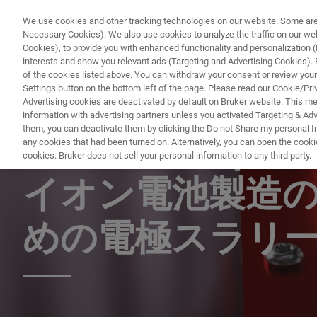
We use cookies and other tracking technologies on our website. Some are e
Necessary Cookies). We also use cookies to analyze the traffic on our w
Cookies), to provide you with enhanced functionality and personalization (F
interests and show you relevant ads (Targeting and Advertising Cookies). By
of the cookies listed above. You can withdraw your consent or review your
Settings button on the bottom left of the page. Please read our Cookie/Pri
Advertising cookies are deactivated by default on Bruker website. This m
information with advertising partners unless you activated Targeting & Adve
them, you can deactivate them by clicking the Do not Share my personal Inf
Bruker mini
any cookies that had been turned on. Alternatively, you can open the cooki
cookies. Bruker does not sell your personal information to any third party.
イオン電池製造
めの電極スラリ