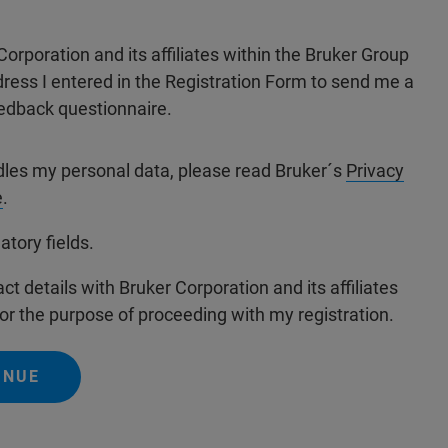
Corporation and its affiliates within the Bruker Group
dress I entered in the Registration Form to send me a
edback questionnaire.
dles my personal data, please read Bruker´s
Privacy
e
.
atory fields.
ct details with Bruker Corporation and its affiliates
or the purpose of proceeding with my registration.
INUE