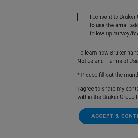
I consent to Bruker 
to use the email ad
follow-up survey/fe
To learn how Bruker han
Notice
and
Terms of Us
* Please fill out the mand
I agree to share my conta
within the Bruker Group f
ACCEPT & CONT