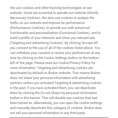
We use cookies and other tracking technologies on our
website. Some are essential to operate our website (Strictly
Necessary Cookies). We also use cookies to analyze the
traffic on our website and improve its performance
ラマン分光法
(Performance Cookies), to provide you with enhanced
functionality and personalization (Functional Cookies), and to
build a profile of your interests and show you relevant ads
(Targeting and Advertising Cookies). By clicking "Accept All",
ブルカーは、科学者、エンジニア、プロセス
you consent to the use of all of the cookies listed above. You
can withdraw your consent or review your preferences at any
リーダーのために、ワークフローのあらゆる
time by clicking on the Cookie Settings button on the bottom
段階に対応する、包括的なラマン分光法ソリ
left of the page. Please read our Cookie/Privacy Policy for
more information. Targeting and Advertising cookies are
ューションを提供しています。ラボでの高分
deactivated by default on Bruker website. This means Bruker
解な化学分析、製造現場でのリアルタイムモ
does not share your personal information with advertising
partners unless you activated Targeting & Advertising cookies
ニタリング、あるいは品質管理の現場での迅
in the past. If you have activated them, you can deactivate
速な識別など、ブルカーのラマンシステムは
them by clicking the Do not Share my personal Information
button in this banner. This will disable any cookies that had
ユーザーの様々なニーズに適応します。
been turned on. Alternatively, you can open the cookie settings
and manually deactivate this category of cookies. Bruker does
not sell your personal information to any third party.