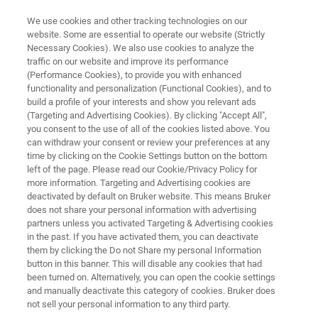
We use cookies and other tracking technologies on our
website. Some are essential to operate our website (Strictly
Necessary Cookies). We also use cookies to analyze the
traffic on our website and improve its performance
共焦点ラマン顕微鏡
(Performance Cookies), to provide you with enhanced
SENTERRA II
functionality and personalization (Functional Cookies), and to
build a profile of your interests and show you relevant ads
(Targeting and Advertising Cookies). By clicking "Accept All",
you consent to the use of all of the cookies listed above. You
SENTERRA II は、クラス最高の分光性能と使
can withdraw your consent or review your preferences at any
いやすさを両立した、共焦点顕微レーザーラ
time by clicking on the Cookie Settings button on the bottom
left of the page. Please read our Cookie/Privacy Policy for
マンです。コンパクトなデザインながら、卓
more information. Targeting and Advertising cookies are
越した感度と分解能、さらには最新のイメー
deactivated by default on Bruker website. This means Bruker
does not share your personal information with advertising
ジング機能まで備え、最先端の分析・研究の
partners unless you activated Targeting & Advertising cookies
in the past. If you have activated them, you can deactivate
現場でその威力を発揮します。
them by clicking the Do not Share my personal Information
button in this banner. This will disable any cookies that had
been turned on. Alternatively, you can open the cookie settings
and manually deactivate this category of cookies. Bruker does
not sell your personal information to any third party.