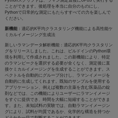
Pythonスクリプトは、ラマン測定直後にOPUSで実行する
ことができます。後処理を本当に自分のものにし、
Pythonで日常的な測定にもたらすすべての力を楽しんで
ください。
新機能
：適応的K平均クラスタリング機能による高性能ケ
ミカルイメージング生成法
新しいラマンデータ解析機能：適応的K平均クラスタリン
グをリリースしました。これは、ビルドインのPython環
境を利用して作成されました。この新機能により、特定
のラマンピークを選択する必要が全くなく、測定後に直
接ケミカルイメージングを生成することができます。ス
ペクトルを自動的にグループ分けし、ラマンイメージを
自動的に生成してくれます。既知のサンプルを使用する
アプリケーション、例えば複数の主薬を含む医薬品の錠
剤などでは、この機能によりユーザーにラマンイメージ
をすぐに提供でき、時間を大幅に短縮することができま
す。また、未知試料の実験では、自動ラマンイメージン
グにより、試料が均質であるか、化学的な構造を持つか
どうかを一目で判断することができます。