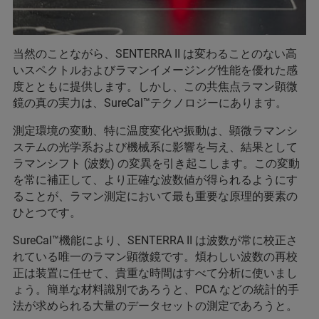
当然のことながら、SENTERRA II は変わることのない高
いスペクトルおよびラマンイメージング性能を優れた感
度とともに提供します。しかし、この共焦点ラマン顕微
鏡の真の実力は、SureCal™テクノロジーにあります。
測定環境の変動、特に温度変化や振動は、顕微ラマンシ
ステムの光学系および機械系に影響を与え、結果として
ラマンシフト (波数) の変異を引き起こします。この変動
を常に補正して、より正確な波数値が得られるようにす
ることが、ラマン測定において最も重要な原理的要素の
ひとつです。
SureCal™機能により、SENTERRA II は波数が常に校正さ
れている唯一のラマン顕微鏡です。煩わしい波数の再校
正は装置に任せて、貴重な時間はすべて分析に使いまし
ょう。簡単な材料識別であろうと、PCA などの統計的手
法が求められる大量のデータセットの測定であろうと。