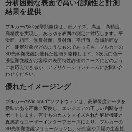
分析困難な表面で高い信頼性と計測
結果を提供
ブルカーの3D光学顕微鏡は、低ノイズ、高速、高精度、
高精度を実現し、あらゆる表面の測定に対応します。平
滑面、粗面、無反射面、反射面、平坦面、急傾斜面な
ど、測定対象がどのようなものであっても、ブルカーの
3D光学顕微鏡は優れた性能を発揮します。3次元白色干
渉型顕微鏡がお客様の表面特性評価のニーズにどのよう
にお応えできるか、アプリケーションチームにお問い合
わせください。
優れたイメージング
ブルカーのVision64™ソフトウェアは、高解像度データを
意味のある画像に変換し、エンジニアの正しい判断をサ
ポートします。何千ものカスタマイズされた解析機能と
直感的なユーザーインターフェースにより、ブルカーの
3D光学顕微鏡ソリューションは、研究室や工場の生産性