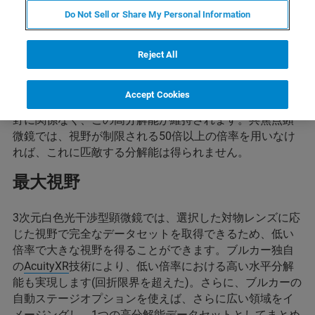
Do Not Sell or Share My Personal Information
ブルカーの3次元白色光干渉型顕微鏡では、Z軸でクロー
ズドループスキャンを用いて、ナノメートル以下の垂直
分解能と、0.01ナノメートルのRMS再現性を実現してい
Reject All
ます。そのため、特定のアプリケーションにもっとも適
した視野内で、信頼性と再現性の高いデータが得られま
Accept Cookies
す。ブルカーの3次元白色光干渉型顕微鏡では、倍率や視
野に関係なく、この高分解能が維持されます。共焦点顕
微鏡では、視野が制限される50倍以上の倍率を用いなけ
れば、これに匹敵する分解能は得られません。
最大視野
3次元白色光干渉型顕微鏡では、選択した対物レンズに応
じた視野で完全なデータセットを取得できるため、低い
倍率で大きな視野を得ることができます。ブルカー独自
の
AcuityXR
技術により、低い倍率における高い水平分解
能も実現します(回折限界を超えた)。さらに、ブルカーの
自動ステージオプションを使えば、さらに広い領域をイ
メージングし、1つの高分解能データセットとしてまとめ