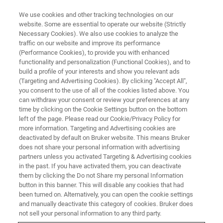
We use cookies and other tracking technologies on our
website. Some are essential to operate our website (Strictly
Necessary Cookies). We also use cookies to analyze the
traffic on our website and improve its performance
(Performance Cookies), to provide you with enhanced
functionality and personalization (Functional Cookies), and to
build a profile of your interests and show you relevant ads
원자 힘 현미경
(Targeting and Advertising Cookies). By clicking "Accept All",
문의
you consent to the use of all of the cookies listed above. You
can withdraw your consent or review your preferences at any
time by clicking on the Cookie Settings button on the bottom
left of the page. Please read our Cookie/Privacy Policy for
본 페이지는 문의 양식입니다. 내용을 작성하신
more information. Targeting and Advertising cookies are
후 제출해 주시면, 문의 사항에 대해 성심껏 답
deactivated by default on Bruker website. This means Bruker
does not share your personal information with advertising
변드리겠습니다.
partners unless you activated Targeting & Advertising cookies
in the past. If you have activated them, you can deactivate
them by clicking the Do not Share my personal Information
button in this banner. This will disable any cookies that had
been turned on. Alternatively, you can open the cookie settings
and manually deactivate this category of cookies. Bruker does
※ 필수 필드를 작성 해 주세요.
not sell your personal information to any third party.