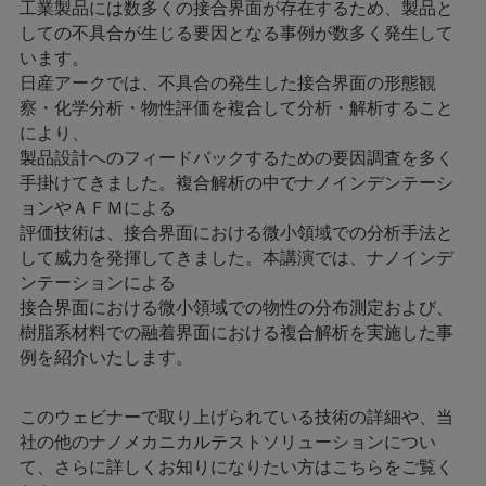
工業製品には数多くの接合界面が存在するため、製品と
しての不具合が生じる要因となる事例が数多く発生して
います。
日産アークでは、不具合の発生した接合界面の形態観
察・化学分析・物性評価を複合して分析・解析すること
により、
製品設計へのフィードバックするための要因調査を多く
手掛けてきました。複合解析の中でナノインデンテーシ
ョンやＡＦＭによる
評価技術は、接合界面における微小領域での分析手法と
して威力を発揮してきました。本講演では、ナノインデ
ンテーションによる
接合界面における微小領域での物性の分布測定および、
樹脂系材料での融着界面における複合解析を実施した事
例を紹介いたします。
このウェビナーで取り上げられている技術の詳細や、当
社の他のナノメカニカルテストソリューションについ
て、さらに詳しくお知りになりたい方はこちらをご覧く