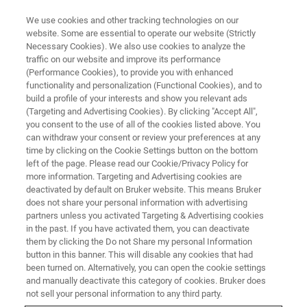
We use cookies and other tracking technologies on our
website. Some are essential to operate our website (Strictly
Necessary Cookies). We also use cookies to analyze the
traffic on our website and improve its performance
ナノメカニカル試験 ウェビナー
(Performance Cookies), to provide you with enhanced
【日産アークｘブルカー共催】
functionality and personalization (Functional Cookies), and to
ナノインデンテーションを用い
build a profile of your interests and show you relevant ads
(Targeting and Advertising Cookies). By clicking "Accept All",
た複合分析技術のご紹介
you consent to the use of all of the cookies listed above. You
can withdraw your consent or review your preferences at any
time by clicking on the Cookie Settings button on the bottom
left of the page. Please read our Cookie/Privacy Policy for
more information. Targeting and Advertising cookies are
deactivated by default on Bruker website. This means Bruker
does not share your personal information with advertising
partners unless you activated Targeting & Advertising cookies
in the past. If you have activated them, you can deactivate
them by clicking the Do not Share my personal Information
button in this banner. This will disable any cookies that had
been turned on. Alternatively, you can open the cookie settings
and manually deactivate this category of cookies. Bruker does
not sell your personal information to any third party.
接合界面における複合分析事例から測定解析手法・基礎