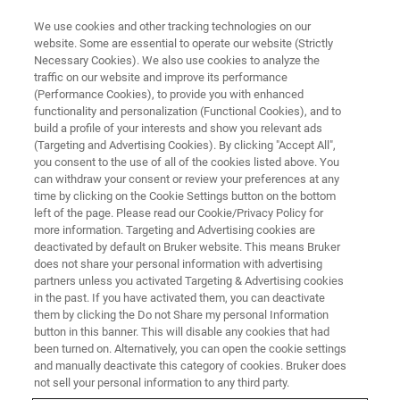
We use cookies and other tracking technologies on our
website. Some are essential to operate our website (Strictly
Necessary Cookies). We also use cookies to analyze the
traffic on our website and improve its performance
MARS 15, 2021, 11:00AM CET
(Performance Cookies), to provide you with enhanced
L’Indenter In-Situ Multi-
functionality and personalization (Functional Cookies), and to
Applications et Multi-Echelles
build a profile of your interests and show you relevant ads
(Targeting and Advertising Cookies). By clicking "Accept All",
Pour Votre Microscope
you consent to the use of all of the cookies listed above. You
can withdraw your consent or review your preferences at any
Electronique A Bayalage Ou
time by clicking on the Cookie Settings button on the bottom
Autres Enviromments Clos
left of the page. Please read our Cookie/Privacy Policy for
more information. Targeting and Advertising cookies are
deactivated by default on Bruker website. This means Bruker
does not share your personal information with advertising
L’exposé a pour but d’apporter une vue
partners unless you activated Targeting & Advertising cookies
in the past. If you have activated them, you can deactivate
complète sur l’accessoirisation possible pour
them by clicking the Do not Share my personal Information
button in this banner. This will disable any cookies that had
vos microscope, en se concentrant les
been turned on. Alternatively, you can open the cookie settings
indenteurs.
and manually deactivate this category of cookies. Bruker does
not sell your personal information to any third party.