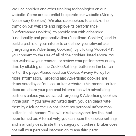
We use cookies and other tracking technologies on our
website. Some are essential to operate our website (Strictly
Necessary Cookies). We also use cookies to analyze the
traffic on our website and improve its performance
XRD 구성 요소
(Performance Cookies), to provide you with enhanced
XRD Non-ambient 스테이지
functionality and personalization (Functional Cookies), and to
build a profile of your interests and show you relevant ads
(Targeting and Advertising Cookies). By clicking "Accept All",
you consent to the use of all of the cookies listed above. You
비-상온 조건에서 샘플에 어떤 일이 일어나는지
can withdraw your consent or review your preferences at any
에 대한 자세한 지식은 산업 공정을 최적화하거
time by clicking on the Cookie Settings button on the bottom
left of the page. Please read our Cookie/Privacy Policy for
나 품질 관리를 수행하거나 연구를 수행하기 위
more information. Targeting and Advertising cookies are
해 필수적입니다.
deactivated by default on Bruker website. This means Bruker
does not share your personal information with advertising
partners unless you activated Targeting & Advertising cookies
in the past. If you have activated them, you can deactivate
them by clicking the Do not Share my personal Information
button in this banner. This will disable any cookies that had
been turned on. Alternatively, you can open the cookie settings
and manually deactivate this category of cookies. Bruker does
not sell your personal information to any third party.