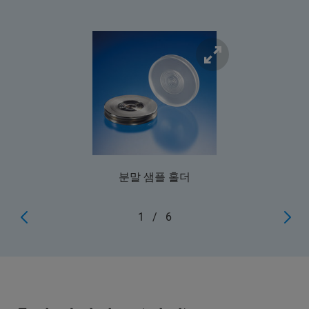
분말 샘플 홀더
1
/
6