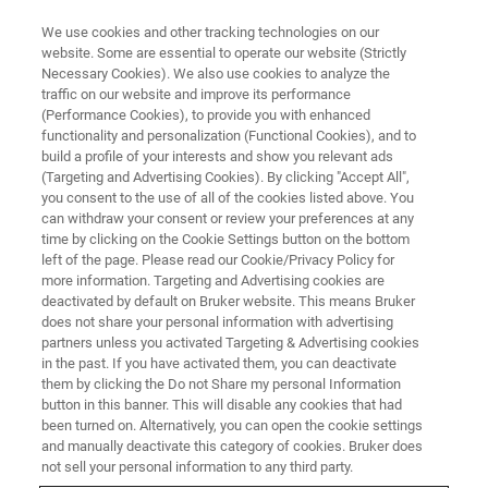
We use cookies and other tracking technologies on our
website. Some are essential to operate our website (Strictly
Necessary Cookies). We also use cookies to analyze the
traffic on our website and improve its performance
XRD 구성 요소
(Performance Cookies), to provide you with enhanced
샘플 스테이지 및 샘플 홀더
functionality and personalization (Functional Cookies), and to
build a profile of your interests and show you relevant ads
(Targeting and Advertising Cookies). By clicking "Accept All",
you consent to the use of all of the cookies listed above. You
X 선 회절 실험에서 중요한 역할을 수행하는 샘
can withdraw your consent or review your preferences at any
플 스테이지는 시료를 기기 중앙에 배치하고,
time by clicking on the Cookie Settings button on the bottom
left of the page. Please read our Cookie/Privacy Policy for
회절 공간 탐사의 자유도를 높이고, 새로운 시
more information. Targeting and Advertising cookies are
료 또는 추가 측정 지점을 빔에 제공합니다.
deactivated by default on Bruker website. This means Bruker
does not share your personal information with advertising
partners unless you activated Targeting & Advertising cookies
in the past. If you have activated them, you can deactivate
them by clicking the Do not Share my personal Information
button in this banner. This will disable any cookies that had
been turned on. Alternatively, you can open the cookie settings
and manually deactivate this category of cookies. Bruker does
not sell your personal information to any third party.