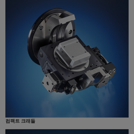
컴팩트 크래들