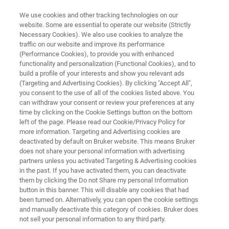
We use cookies and other tracking technologies on our
website. Some are essential to operate our website (Strictly
Necessary Cookies). We also use cookies to analyze the
traffic on our website and improve its performance
OPEN PATH SPECTROMETER
(Performance Cookies), to provide you with enhanced
OPS
functionality and personalization (Functional Cookies), and to
build a profile of your interests and show you relevant ads
(Targeting and Advertising Cookies). By clicking "Accept All",
you consent to the use of all of the cookies listed above. You
can withdraw your consent or review your preferences at any
time by clicking on the Cookie Settings button on the bottom
left of the page. Please read our Cookie/Privacy Policy for
more information. Targeting and Advertising cookies are
deactivated by default on Bruker website. This means Bruker
does not share your personal information with advertising
partners unless you activated Targeting & Advertising cookies
in the past. If you have activated them, you can deactivate
them by clicking the Do not Share my personal Information
button in this banner. This will disable any cookies that had
been turned on. Alternatively, you can open the cookie settings
and manually deactivate this category of cookies. Bruker does
not sell your personal information to any third party.