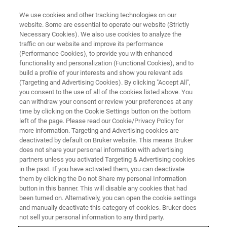
We use cookies and other tracking technologies on our
website. Some are essential to operate our website (Strictly
Necessary Cookies). We also use cookies to analyze the
traffic on our website and improve its performance
3D OPTICAL PROFILOMETER
(Performance Cookies), to provide you with enhanced
ContourX-1000
functionality and personalization (Functional Cookies), and to
build a profile of your interests and show you relevant ads
(Targeting and Advertising Cookies). By clicking "Accept All",
you consent to the use of all of the cookies listed above. You
연구 및 생산을 위해 완전 자동화된 셀프 칼리
can withdraw your consent or review your preferences at any
브레이션
time by clicking on the Cookie Settings button on the bottom
left of the page. Please read our Cookie/Privacy Policy for
more information. Targeting and Advertising cookies are
deactivated by default on Bruker website. This means Bruker
does not share your personal information with advertising
partners unless you activated Targeting & Advertising cookies
in the past. If you have activated them, you can deactivate
them by clicking the Do not Share my personal Information
button in this banner. This will disable any cookies that had
been turned on. Alternatively, you can open the cookie settings
and manually deactivate this category of cookies. Bruker does
not sell your personal information to any third party.