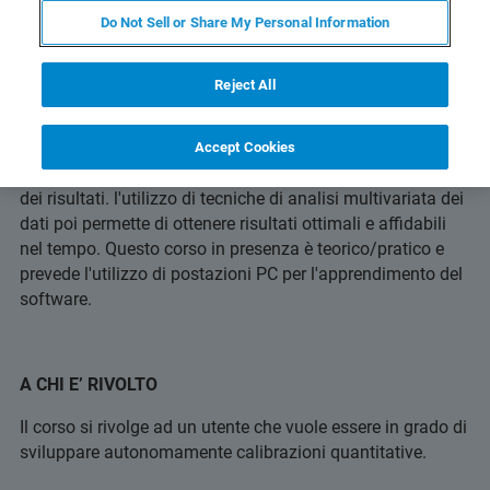
Do Not Sell or Share My Personal Information
OBIETTIVI
Reject All
Lo sviluppo di modelli quantitativi a partire da dati
spettrali nel vicino Infrarosso richiede competenze
specifiche. In particolare, occorre prestare attenzione ai
Accept Cookies
numerosi fattori che permettono di ottimizzare la qualità
dei risultati. l'utilizzo di tecniche di analisi multivariata dei
dati poi permette di ottenere risultati ottimali e affidabili
nel tempo. Questo corso in presenza è teorico/pratico e
prevede l'utilizzo di postazioni PC per l'apprendimento del
software.
A CHI E’ RIVOLTO
Il corso si rivolge ad un utente che vuole essere in grado di
sviluppare autonomamente calibrazioni quantitative.