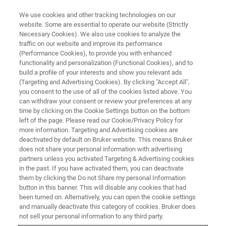
We use cookies and other tracking technologies on our
website. Some are essential to operate our website (Strictly
Necessary Cookies). We also use cookies to analyze the
traffic on our website and improve its performance
Corso di Analisi Quantitativa con
(Performance Cookies), to provide you with enhanced
functionality and personalization (Functional Cookies), and to
OPUS/QUANT
build a profile of your interests and show you relevant ads
(Targeting and Advertising Cookies). By clicking "Accept All",
you consent to the use of all of the cookies listed above. You
can withdraw your consent or review your preferences at any
time by clicking on the Cookie Settings button on the bottom
left of the page. Please read our Cookie/Privacy Policy for
more information. Targeting and Advertising cookies are
deactivated by default on Bruker website. This means Bruker
does not share your personal information with advertising
partners unless you activated Targeting & Advertising cookies
in the past. If you have activated them, you can deactivate
them by clicking the Do not Share my personal Information
Corso di Analisi Quantitativa con
button in this banner. This will disable any cookies that had
been turned on. Alternatively, you can open the cookie settings
OPUS/QUANT
and manually deactivate this category of cookies. Bruker does
not sell your personal information to any third party.