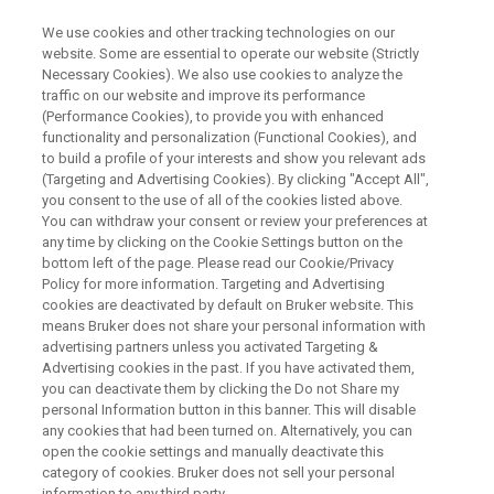
We use cookies and other tracking technologies on our
website. Some are essential to operate our website (Strictly
Necessary Cookies). We also use cookies to analyze the
traffic on our website and improve its performance
ELECTRON PARAMAGNETIC RESONANCE (EPR) & TIME DOMAIN
NUCLEAR MAGNETIC RESONANCE (TD-NMR) WEBINAR
(Performance Cookies), to provide you with enhanced
卓上磁気共鳴装置による油脂の
functionality and personalization (Functional Cookies), and
to build a profile of your interests and show you relevant ads
評価 ～油脂の酸化、油脂固相
(Targeting and Advertising Cookies). By clicking "Accept All",
you consent to the use of all of the cookies listed above.
比、動的結晶化解析～
You can withdraw your consent or review your preferences at
any time by clicking on the Cookie Settings button on the
bottom left of the page. Please read our Cookie/Privacy
Policy for more information. Targeting and Advertising
ESRは試料中のラジカルを検出する装置であ
cookies are deactivated by default on Bruker website. This
り、酸化劣化反応などを温度、光などを印加
means Bruker does not share your personal information with
advertising partners unless you activated Targeting &
しながらの測定が可能です。TD-NMRはプロ
Advertising cookies in the past. If you have activated them,
トン（あるいはフッ素）の緩和時間を観測す
you can deactivate them by clicking the Do not Share my
personal Information button in this banner. This will disable
る核磁気共鳴装置です。緩和時間は分子の運
any cookies that had been turned on. Alternatively, you can
open the cookie settings and manually deactivate this
動性に起因しており、そこから物性評価を行
category of cookies. Bruker does not sell your personal
うことが可能です。これらESRおよびTDNMR
information to any third party.