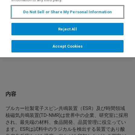
の卓上型の磁気共鳴装置を用いた油脂の酸
Do Not Sell or Share My Personal Information
化、油脂固相比、動的結晶化解析の例を紹介
します。
Reject All
Accept Cookies
内容
ブルカー社製電子スピン共鳴装置（ESR）及び時間領域
核磁気共鳴装置(TD-NMR)は世界中の企業、研究室に採用
され、最先端の材料、食品開発、品質管理に役立ってい
ます。ESRは試料中のラジカルを検出する装置であり酸