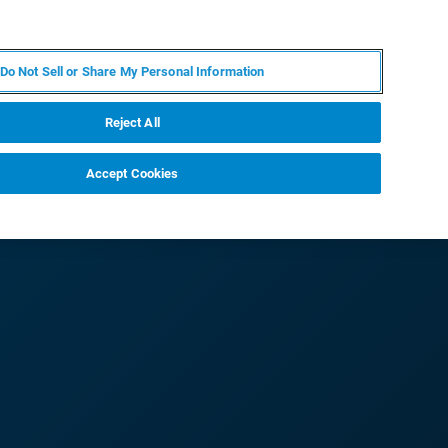
PL
MY BRUKER
SKONTAKTUJ SIĘ Z EKSPERTEM
Do Not Sell or Share My Personal Information
DOMOŚCI I WYDARZENIA
O NAS
KARIERA
Reject All
Accept Cookies