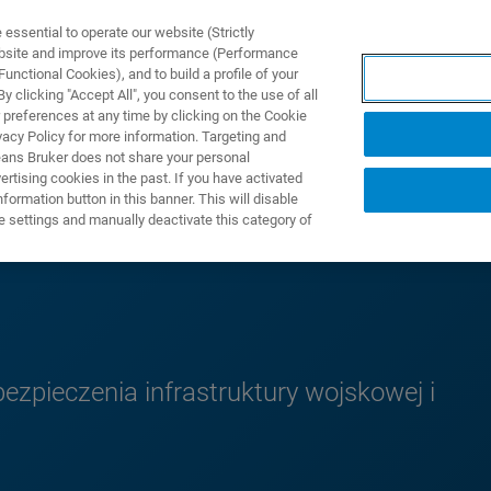
ssential to operate our website (Strictly
ebsite and improve its performance (Performance
unctional Cookies), and to build a profile of your
ODUKTY I ROZWIĄZANIA
APLIKACJE
SERWIS
WIA
 clicking "Accept All", you consent to the use of all
 preferences at any time by clicking on the Cookie
vacy Policy for more information. Targeting and
eans Bruker does not share your personal
rtising cookies in the past. If you have activated
ormation button in this banner. This will disable
e settings and manually deactivate this category of
ezpieczenia infrastruktury wojskowej i