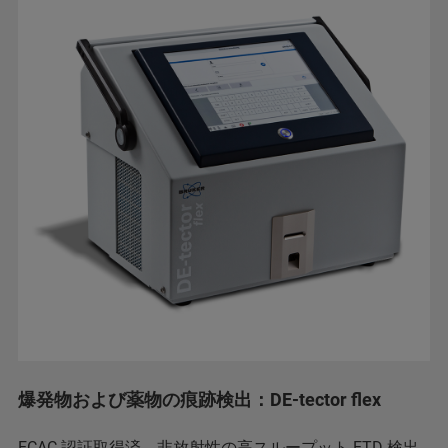
爆発物および薬物の痕跡検出：DE-tector flex
ECAC 認証取得済、非放射性の高スループット ETD 検出