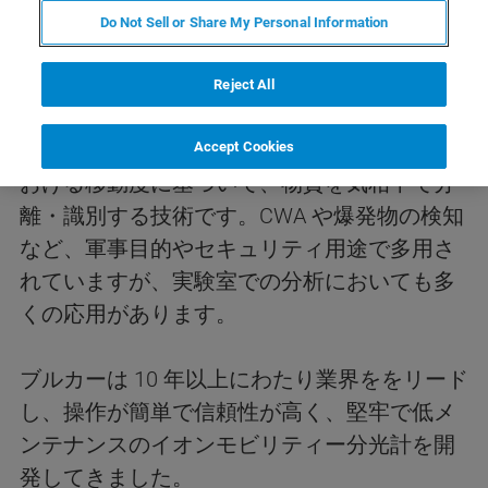
イオンモビリティ分光分析
Do Not Sell or Share My Personal Information
(IMS)
Reject All
イオンモビリティ分光分析 (IMS) は、イオン
化された分子のキャリアバッファーガス中に
Accept Cookies
おける移動度に基づいて、物質を気相中で分
離・識別する技術です。CWA や爆発物の検知
など、軍事目的やセキュリティ用途で多用さ
れていますが、実験室での分析においても多
くの応用があります。
ブルカーは 10 年以上にわたり業界ををリード
し、操作が簡単で信頼性が高く、堅牢で低メ
ンテナンスのイオンモビリティー分光計を開
発してきました。