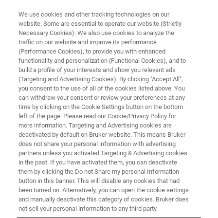
We use cookies and other tracking technologies on our
website. Some are essential to operate our website (Strictly
Necessary Cookies). We also use cookies to analyze the
traffic on our website and improve its performance
ION MOBILITY SPECTROMETRY
(Performance Cookies), to provide you with enhanced
IMS
functionality and personalization (Functional Cookies), and to
build a profile of your interests and show you relevant ads
(Targeting and Advertising Cookies). By clicking "Accept All",
you consent to the use of all of the cookies listed above. You
迅速かつ正確な検知により、軍事および民間
can withdraw your consent or review your preferences at any
インフラの安全性を確実なものに
time by clicking on the Cookie Settings button on the bottom
left of the page. Please read our Cookie/Privacy Policy for
more information. Targeting and Advertising cookies are
deactivated by default on Bruker website. This means Bruker
does not share your personal information with advertising
partners unless you activated Targeting & Advertising cookies
in the past. If you have activated them, you can deactivate
them by clicking the Do not Share my personal Information
button in this banner. This will disable any cookies that had
been turned on. Alternatively, you can open the cookie settings
and manually deactivate this category of cookies. Bruker does
IMS
not sell your personal information to any third party.