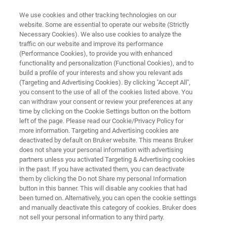
We use cookies and other tracking technologies on our
website. Some are essential to operate our website (Strictly
Necessary Cookies). We also use cookies to analyze the
traffic on our website and improve its performance
OPROGRAMOWANIE SIECIOWE
(Performance Cookies), to provide you with enhanced
ONET
functionality and personalization (Functional Cookies), and to
build a profile of your interests and show you relevant ads
(Targeting and Advertising Cookies). By clicking "Accept All",
you consent to the use of all of the cookies listed above. You
can withdraw your consent or review your preferences at any
time by clicking on the Cookie Settings button on the bottom
left of the page. Please read our Cookie/Privacy Policy for
more information. Targeting and Advertising cookies are
deactivated by default on Bruker website. This means Bruker
je
Więcej informacji
Skontaktuj się z ekspertem
does not share your personal information with advertising
partners unless you activated Targeting & Advertising cookies
in the past. If you have activated them, you can deactivate
them by clicking the Do not Share my personal Information
button in this banner. This will disable any cookies that had
been turned on. Alternatively, you can open the cookie settings
OPROGRAMOWANIE ONET
and manually deactivate this category of cookies. Bruker does
Administrowanie siecią
not sell your personal information to any third party.