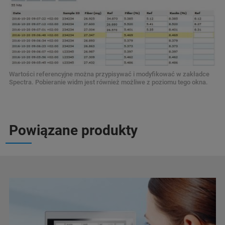
Wartości referencyjne można przypisywać i modyfikować w zakładce
Spectra. Pobieranie widm jest również możliwe z poziomu tego okna.
Powiązane produkty