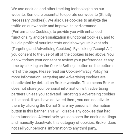
We use cookies and other tracking technologies on our
website. Some are essential to operate our website (Strictly
Necessary Cookies). We also use cookies to analyze the
traffic on our website and improve its performance
SERWIS
(Performance Cookies), to provide you with enhanced
Wsparcie oprogramowania i
functionality and personalization (Functional Cookies), and to
migracja do wyższych wersji
build a profile of your interests and show you relevant ads
(Targeting and Advertising Cookies). By clicking "Accept All",
you consent to the use of all of the cookies listed above. You
can withdraw your consent or review your preferences at any
Oprogramowanie Bruker do pobrania zapewnia
time by clicking on the Cookie Settings button on the bottom
left of the page. Please read our Cookie/Privacy Policy for
wcześniejszy dostęp do najnowszych
more information. Targeting and Advertising cookies are
aktualizacji i modułów wczesnego dostępu.
deactivated by default on Bruker website. This means Bruker
does not share your personal information with advertising
partners unless you activated Targeting & Advertising cookies
in the past. If you have activated them, you can deactivate
them by clicking the Do not Share my personal Information
button in this banner. This will disable any cookies that had
been turned on. Alternatively, you can open the cookie settings
and manually deactivate this category of cookies. Bruker does
not sell your personal information to any third party.