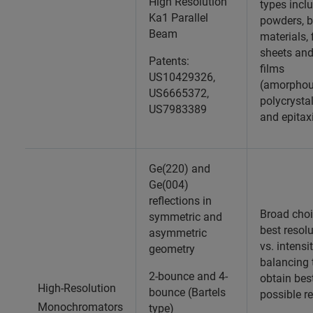
High Resolution
types incl
Ka1 Parallel
powders, b
Beam
materials, 
sheets and
Patents:
films
US10429326,
(amorphou
US6665372,
polycrystal
US7983389
and epitax
Ge(220) and
Ge(004)
reflections in
Broad choi
symmetric and
best resol
asymmetric
vs. intensi
geometry
balancing 
2-bounce and 4-
obtain bes
High-Resolution
bounce (Bartels
possible re
Monochromators
type)