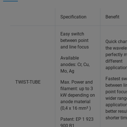
Specification
Benefit
Easy switch
between point
Quick cha
and line focus
the wavele
perfectly 
Available
different
anodes: Cr, Cu,
applicatio
Mo, Ag
Fastest sw
TWIST-TUBE
Max. Power and
between li
filament: up to 3
point focus
kW depending on
wider rang
anode material
applicatio
(0,4 x 16 mm² )
better resu
shorter ti
Patent: EP 1 923
900 B1