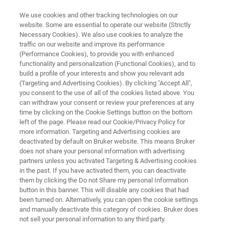
We use cookies and other tracking technologies on our
website. Some are essential to operate our website (Strictly
Necessary Cookies). We also use cookies to analyze the
traffic on our website and improve its performance
DIFRAÇÃO DE RAIOS X (XRD)
(Performance Cookies), to provide you with enhanced
D8 DISCOVER
functionality and personalization (Functional Cookies), and to
build a profile of your interests and show you relevant ads
(Targeting and Advertising Cookies). By clicking "Accept All",
you consent to the use of all of the cookies listed above. You
A solução XRD mais versátil e flexível para
can withdraw your consent or review your preferences at any
atender perfeitamente aos requisitos de
time by clicking on the Cookie Settings button on the bottom
left of the page. Please read our Cookie/Privacy Policy for
pesquisa, desenvolvimento e controle de
more information. Targeting and Advertising cookies are
qualidade na indústria e na academia.
deactivated by default on Bruker website. This means Bruker
does not share your personal information with advertising
partners unless you activated Targeting & Advertising cookies
in the past. If you have activated them, you can deactivate
them by clicking the Do not Share my personal Information
button in this banner. This will disable any cookies that had
been turned on. Alternatively, you can open the cookie settings
and manually deactivate this category of cookies. Bruker does
not sell your personal information to any third party.