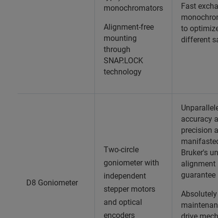
Fast exch
monochromators
monochro
Alignment-free
to optimiz
mounting
different 
through
SNAP.LOCK
technology
Unparallel
accuracy 
precision 
manifaste
Two-circle
Bruker's u
goniometer with
alignment
guarantee
independent
D8 Goniometer
stepper motors
Absolutely
and optical
maintenan
encoders
drive mec