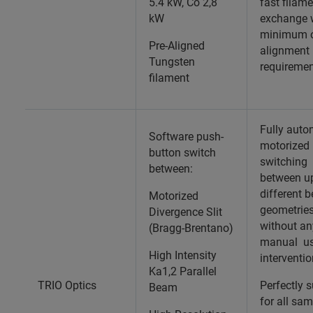
5.4 kW, Co 2,8
fast filam
kW
exchange 
minimum o
Pre-Aligned
alignment
Tungsten
requiremen
filament
Fully auto
Software push-
motorized
button switch
switching
between:
between up
different 
Motorized
geometrie
Divergence Slit
without an
(Bragg-Brentano)
manual us
High Intensity
interventi
Ka1,2 Parallel
TRIO Optics
Perfectly s
Beam
for all sa