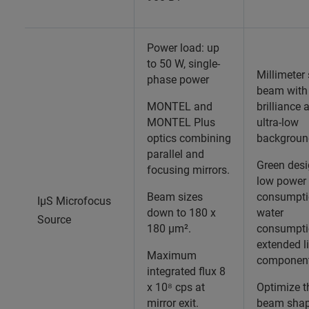
Power load: up
to 50 W, single-
Millimeter
phase power
beam with
MONTEL and
brilliance 
MONTEL Plus
ultra-low
optics combining
backgroun
parallel and
Green desi
focusing mirrors.
low power
Beam sizes
consumpti
IµS Microfocus
down to 180 x
water
Source
180 µm².
consumpti
extended l
Maximum
componen
integrated flux 8
x 10⁸ cps at
Optimize t
mirror exit.
beam shap