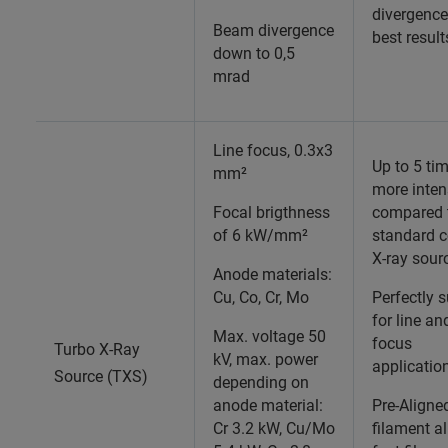
divergence
Beam divergence
best result
down to 0,5
mrad
Line focus, 0.3x3
Up to 5 ti
mm²
more inten
Focal brigthness
compared 
of 6 kW/mm²
standard 
X-ray sour
Anode materials:
Cu, Co, Cr, Mo
Perfectly s
for line an
Max. voltage 50
focus
Turbo X-Ray
kV, max. power
applicatio
Source (TXS)
depending on
anode material:
Pre-Aligne
Cr 3.2 kW, Cu/Mo
filament a