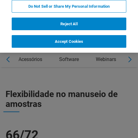
Do Not Sell or Share My Personal Information
Reject All
Accept Cookies
s
Acessórios
Software
Webinars
C
Flexibilidade no manuseio de
amostras
66/72