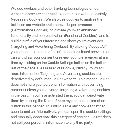
We use cookies and other tracking technologies on our
website. Some are essential to operate our website (Strictly
Necessary Cookies). We also use cookies to analyze the
traffic on our website and improve its performance
DIFRAÇÃO DE RAIOS X (XRD)
(Performance Cookies), to provide you with enhanced
D8 ENDEAVOR
functionality and personalization (Functional Cookies), and to
build a profile of your interests and show you relevant ads
(Targeting and Advertising Cookies). By clicking "Accept All",
you consent to the use of all of the cookies listed above. You
Processo e Qualidade sob Controle
can withdraw your consent or review your preferences at any
time by clicking on the Cookie Settings button on the bottom
left of the page. Please read our Cookie/Privacy Policy for
more information. Targeting and Advertising cookies are
deactivated by default on Bruker website. This means Bruker
does not share your personal information with advertising
partners unless you activated Targeting & Advertising cookies
in the past. If you have activated them, you can deactivate
them by clicking the Do not Share my personal Information
button in this banner. This will disable any cookies that had
been turned on. Alternatively, you can open the cookie settings
and manually deactivate this category of cookies. Bruker does
not sell your personal information to any third party.