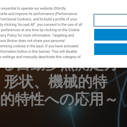
ssential to operate our website (Strictly
ebsite and improve its performance (Performance
unctional Cookies), and to build a profile of your
ПРОДУКТЫ И РЕШЕНИЯ
ПРИМЕНЕНИЯ
УСЛУГИ
 clicking "Accept All", you consent to the use of all
 preferences at any time by clicking on the Cookie
vacy Policy for more information. Targeting and
eans Bruker does not share your personal
rtising cookies in the past. If you have activated
ormation button in this banner. This will disable
e settings and manually deactivate this category of
よる自動多点測定方
：形状、機械的特
気的特性への応用～