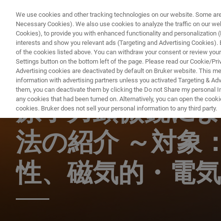
We use cookies and other tracking technologies on our website. Some are e
Necessary Cookies). We also use cookies to analyze the traffic on our w
Cookies), to provide you with enhanced functionality and personalization (F
interests and show you relevant ads (Targeting and Advertising Cookies). By
of the cookies listed above. You can withdraw your consent or review your
Settings button on the bottom left of the page. Please read our Cookie/Pri
Advertising cookies are deactivated by default on Bruker website. This m
information with advertising partners unless you activated Targeting & Adve
AFM ウェビナー
them, you can deactivate them by clicking the Do not Share my personal Inf
any cookies that had been turned on. Alternatively, you can open the cooki
原子力顕微鏡に
cookies. Bruker does not sell your personal information to any third party.
法の紹介 ～対象
性、磁気的・電