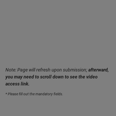
Note: Page will refresh upon submission;
afterward,
you may need to scroll down to see the video
access link.
* Please fill out the mandatory fields.