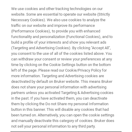
We use cookies and other tracking technologies on our
website. Some are essential to operate our website (Strictly
Necessary Cookies). We also use cookies to analyze the
traffic on our website and improve its performance
Esercitazioni OPUS/IDENT
(Performance Cookies), to provide you with enhanced
functionality and personalization (Functional Cookies), and to
build a profile of your interests and show you relevant ads
(Targeting and Advertising Cookies). By clicking "Accept All",
you consent to the use of all of the cookies listed above. You
can withdraw your consent or review your preferences at any
time by clicking on the Cookie Settings button on the bottom
left of the page. Please read our Cookie/Privacy Policy for
more information. Targeting and Advertising cookies are
deactivated by default on Bruker website. This means Bruker
does not share your personal information with advertising
partners unless you activated Targeting & Advertising cookies
in the past. If you have activated them, you can deactivate
them by clicking the Do not Share my personal Information
OBIETTIVI
button in this banner. This will disable any cookies that had
been turned on. Alternatively, you can open the cookie settings
L'utilizzo di software per identificazioni NIR richiede
and manually deactivate this category of cookies. Bruker does
esercizio. Il corso è completamente pratico e prevede
not sell your personal information to any third party.
l'utilizzo di postazioni interattive.