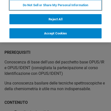
Do Not Sell or Share My Personal Information
A CHI E’ RIVOLTO
Reject All
Il corso si rivolge ad un utente che vuole esercitarsi sullo
sviluppo di modelli Ident.
Accept Cookies
PREREQUISITI
Conoscenza di base dell'uso del pacchetto base OPUS/IR
e OPUS/IDENT (consigliata la partecipazione al corso
Identificazione con OPUS/IDENT)
Una conoscenza basilare delle tecniche spettroscopiche e
della chemiometria è utile ma non indispensabile.
CONTENUTO