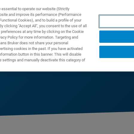
ssential to operate our website (Strictly
ebsite and improve its performance (Performance
unctional Cookies), and to build a profile of your
产品与解决方案
应用
 clicking "Accept All", you consent to the use of all
 preferences at any time by clicking on the Cookie
vacy Policy for more information. Targeting and
eans Bruker does not share your personal
rtising cookies in the past. If you have activated
ormation button in this banner. This will disable
US/IDENT
e settings and manually deactivate this category of