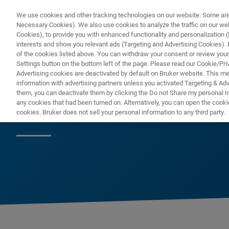
We use cookies and other tracking technologies on our website. Some are e
Necessary Cookies). We also use cookies to analyze the traffic on our w
Cookies), to provide you with enhanced functionality and personalization (F
interests and show you relevant ads (Targeting and Advertising Cookies). By
of the cookies listed above. You can withdraw your consent or review your
Settings button on the bottom left of the page. Please read our Cookie/Pri
Advertising cookies are deactivated by default on Bruker website. This m
information with advertising partners unless you activated Targeting & Adve
them, you can deactivate them by clicking the Do not Share my personal Inf
Esercitazioni OP
any cookies that had been turned on. Alternatively, you can open the cooki
cookies. Bruker does not sell your personal information to any third party.