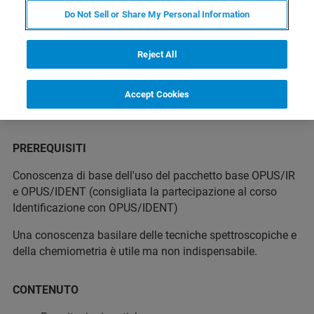
Do Not Sell or Share My Personal Information
A CHI E’ RIVOLTO
Reject All
Il corso si rivolge ad un utente che vuole esercitarsi sullo
sviluppo di modelli Ident.
Accept Cookies
PREREQUISITI
Conoscenza di base dell'uso del pacchetto base OPUS/IR
e OPUS/IDENT (consigliata la partecipazione al corso
Identificazione con OPUS/IDENT)
Una conoscenza basilare delle tecniche spettroscopiche e
della chemiometria è utile ma non indispensabile.
CONTENUTO