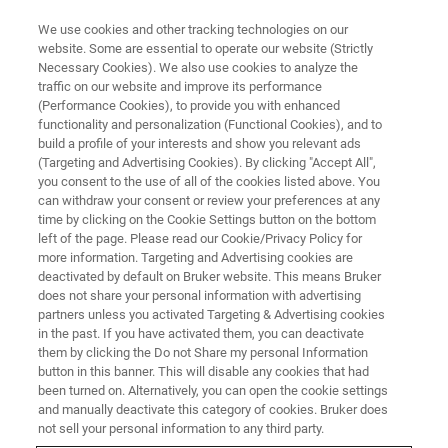
We use cookies and other tracking technologies on our
website. Some are essential to operate our website (Strictly
Necessary Cookies). We also use cookies to analyze the
traffic on our website and improve its performance
Esercitazioni OPUS/IDENT
(Performance Cookies), to provide you with enhanced
functionality and personalization (Functional Cookies), and to
build a profile of your interests and show you relevant ads
(Targeting and Advertising Cookies). By clicking "Accept All",
you consent to the use of all of the cookies listed above. You
can withdraw your consent or review your preferences at any
time by clicking on the Cookie Settings button on the bottom
left of the page. Please read our Cookie/Privacy Policy for
more information. Targeting and Advertising cookies are
deactivated by default on Bruker website. This means Bruker
does not share your personal information with advertising
partners unless you activated Targeting & Advertising cookies
in the past. If you have activated them, you can deactivate
them by clicking the Do not Share my personal Information
OBIETTIVI
button in this banner. This will disable any cookies that had
been turned on. Alternatively, you can open the cookie settings
L'utilizzo di software per identificazioni NIR richiede
and manually deactivate this category of cookies. Bruker does
esercizio. Il corso è completamente pratico e prevede
not sell your personal information to any third party.
l'utilizzo di postazioni interattive.