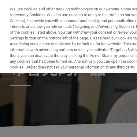
We use cookies and other tracking technologies on our website. Some are e
Necessary Cookies). We also use cookies to analyze the traffic on our w
Cookies), to provide you with enhanced functionality and personalization (F
interests and show you relevant ads (Targeting and Advertising Cookies). By
of the cookies listed above. You can withdraw your consent or review your
Settings button on the bottom left of the page. Please read our Cookie/Pri
Advertising cookies are deactivated by default on Bruker website. This m
information with advertising partners unless you activated Targeting & Adve
企业社会责任
them, you can deactivate them by clicking the Do not Share my personal Inf
any cookies that had been turned on. Alternatively, you can open the cooki
布鲁克的产品
cookies. Bruker does not sell your personal information to any third party.