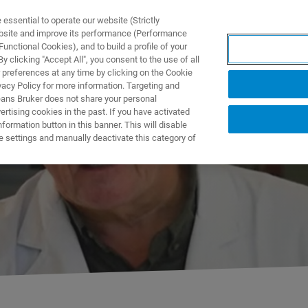
ssential to operate our website (Strictly
ebsite and improve its performance (Performance
unctional Cookies), and to build a profile of your
产品与解决方案
应用
 clicking "Accept All", you consent to the use of all
 preferences at any time by clicking on the Cookie
vacy Policy for more information. Targeting and
eans Bruker does not share your personal
rtising cookies in the past. If you have activated
ormation button in this banner. This will disable
e settings and manually deactivate this category of