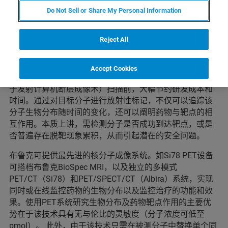
Do Not Sell or Share My Personal Information
Reject All
了解候选药物在（非）目标器官中的生物分布并预测其有
效剂量，可帮助制药厂商选择最佳的分子和用药模式， 从
Accept Cookies
而在进行首次人体试验前或在使用昂贵的临床PET（正电
子发射计算机断层成像术）扫描前，大幅节约研发成本和
时间。通过对目标分子进行放射性标记，不仅可以追踪该
分子生物分布随时间的变化，还可以阐明药物与靶点的相
互作用。本质上讲，需检测分子是否成功到达靶点，或是
否普遍存在脱靶现象累积，从而引起潜在的安全问题。
布鲁克可提供最先进的核分子成像系统。如Si78 PET设备
可搭档布鲁克BioSpec MRI，以及独立的多模式
PET/CT（Si78）和PET/SPECT/CT（Albira）系统，实现
同时或在线监控药物的生物分布以及监控治疗的功能和效
果。使用PET系统研究生物分布及药物靶点作用的主要优
势在于该技术具有无与伦比的灵敏度（分子浓度可低至
pmol）。 此外，由于该技术只需在被测分子中替换单个同