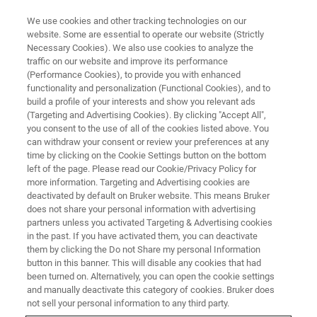
We use cookies and other tracking technologies on our
website. Some are essential to operate our website (Strictly
Necessary Cookies). We also use cookies to analyze the
traffic on our website and improve its performance
生物制药
(Performance Cookies), to provide you with enhanced
生物分布
functionality and personalization (Functional Cookies), and to
build a profile of your interests and show you relevant ads
(Targeting and Advertising Cookies). By clicking "Accept All",
you consent to the use of all of the cookies listed above. You
了解候选药物在（非）目标器官中的生物分布
can withdraw your consent or review your preferences at any
并预测其有效剂量，可帮助制药厂商选择最佳
time by clicking on the Cookie Settings button on the bottom
left of the page. Please read our Cookie/Privacy Policy for
的分子和用药模式，从而大幅节约研发成本和
more information. Targeting and Advertising cookies are
时间。
deactivated by default on Bruker website. This means Bruker
does not share your personal information with advertising
partners unless you activated Targeting & Advertising cookies
in the past. If you have activated them, you can deactivate
联系我们
them by clicking the Do not Share my personal Information
button in this banner. This will disable any cookies that had
been turned on. Alternatively, you can open the cookie settings
and manually deactivate this category of cookies. Bruker does
not sell your personal information to any third party.