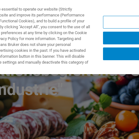
ssential to operate our website (Strictly
ebsite and improve its performance (Performance
unctional Cookies), and to build a profile of your
产品与解决方案
应用
 clicking "Accept All", you consent to the use of all
 preferences at any time by clicking on the Cookie
vacy Policy for more information. Targeting and
eans Bruker does not share your personal
rtising cookies in the past. If you have activated
ormation button in this banner. This will disable
e settings and manually deactivate this category of
tionsbegleitende S
ndustrie"