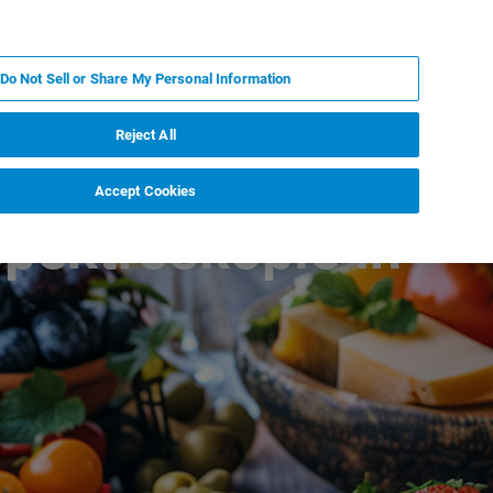
ZH
MY BRUKER
联系我们
Do Not Sell or Share My Personal Information
服务与支持
新闻和活动
关于我们
职业
Reject All
Accept Cookies
pektroskopie in