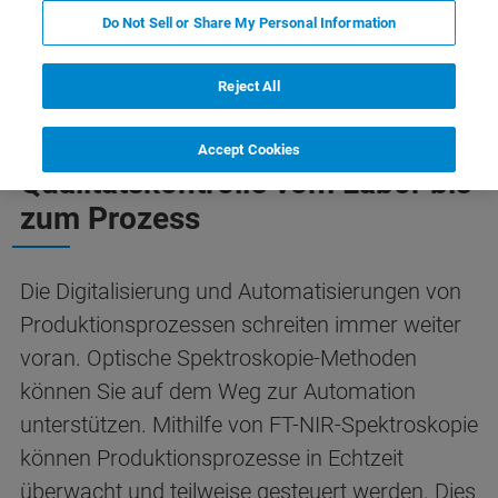
Do Not Sell or Share My Personal Information
marshausen
Registrierung
Weitere Informationen
Reject All
Accept Cookies
Qualitätskontrolle vom Labor bis
zum Prozess
Die Digitalisierung und Automatisierungen von
Produktionsprozessen schreiten immer weiter
voran. Optische Spektroskopie-Methoden
können Sie auf dem Weg zur Automation
unterstützen. Mithilfe von FT-NIR-Spektroskopie
können Produktionsprozesse in Echtzeit
überwacht und teilweise gesteuert werden. Dies