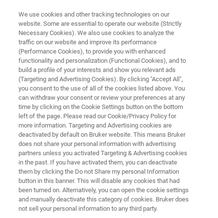
We use cookies and other tracking technologies on our
website. Some are essential to operate our website (Strictly
Necessary Cookies). We also use cookies to analyze the
traffic on our website and improve its performance
FT-NIR-SPEKTROSKOPIE
(Performance Cookies), to provide you with enhanced
Workshop
functionality and personalization (Functional Cookies), and to
"Produktionsbegleitende
build a profile of your interests and show you relevant ads
(Targeting and Advertising Cookies). By clicking "Accept All",
Spektroskopie in der
you consent to the use of all of the cookies listed above. You
can withdraw your consent or review your preferences at any
Lebensmittelindustrie"
time by clicking on the Cookie Settings button on the bottom
left of the page. Please read our Cookie/Privacy Policy for
more information. Targeting and Advertising cookies are
deactivated by default on Bruker website. This means Bruker
28. - 29.11.2023 in Zusmarshausen
does not share your personal information with advertising
partners unless you activated Targeting & Advertising cookies
Hotel Alte Posthalterei
in the past. If you have activated them, you can deactivate
them by clicking the Do not Share my personal Information
button in this banner. This will disable any cookies that had
been turned on. Alternatively, you can open the cookie settings
and manually deactivate this category of cookies. Bruker does
not sell your personal information to any third party.