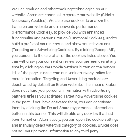
We use cookies and other tracking technologies on our
website. Some are essential to operate our website (Strictly
Necessary Cookies). We also use cookies to analyze the
traffic on our website and improve its performance
ATOMIC FORCE MICROSCOPY (AFM) & X-RAY DIFFRACTION (XRD) WEBINAR
(Performance Cookies), to provide you with enhanced
高分子のIn-Situ結晶評価ソリュ
functionality and personalization (Functional Cookies), and to
ーションWEBセミナー~Ｘ線回折
build a profile of your interests and show you relevant ads
(Targeting and Advertising Cookies). By clicking "Accept All",
と原子間力顕微鏡による高分子
you consent to the use of all of the cookies listed above. You
can withdraw your consent or review your preferences at any
薄膜の多角的評価~
time by clicking on the Cookie Settings button on the bottom
left of the page. Please read our Cookie/Privacy Policy for
more information. Targeting and Advertising cookies are
deactivated by default on Bruker website. This means Bruker
does not share your personal information with advertising
partners unless you activated Targeting & Advertising cookies
in the past. If you have activated them, you can deactivate
them by clicking the Do not Share my personal Information
button in this banner. This will disable any cookies that had
been turned on. Alternatively, you can open the cookie settings
and manually deactivate this category of cookies. Bruker does
not sell your personal information to any third party.