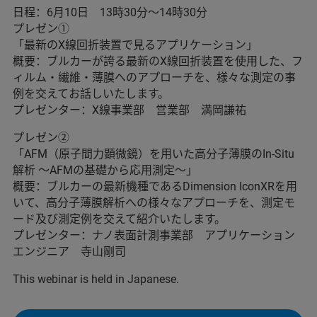
日程：6月10日 13時30分～14時30分
プレゼン①
「最新のX線回折装置で見るアプリケーション」
概要：ブルカーが誇る最新のX線回折装置を使用した、フ
ィルム・繊維・薄膜へのアプローチを、様々な測定の事
例を交えてお話しいたします。
プレゼンター：X線事業部 営業部 満岡謙祐
プレゼン②
「AFM（原子間力顕微鏡）を用いた高分子薄膜のIn-Situ
解析 ～AFMの基礎から応用測定～」
概要：ブルカーの最新機種であるDimension IconXRを用
いて、高分子薄膜解析への様々なアプローチを、測定モ
ード及び測定例を交えて紹介いたします。
プレゼンター：ナノ表面計測事業部 アプリケーション
エンジニア 寺山剛司
This webinar is held in Japanese.