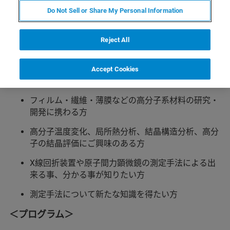
内容
Do Not Sell or Share My Personal Information
高分子材料、高分子薄膜の結晶評価・解析技術の最前線
Reject All
をテーマにしたオンラインセミナーをブルカーＸ線事業
部とナノ表面計測事業部の共催でお届けします。
Accept Cookies
＜こんな方におすすめ＞
フィルム・繊維・薄膜などの高分子系材料の研究・
開発に携わる方
高分子温度変化、局所熱分析、結晶構造分析、高分
子の結晶評価にご興味のある方
X線回折装置や原子間力顕微鏡の測定手法による出
来る事、分かる事が知りたい方
測定手法について新たな知識を得たい方
＜プログラム＞