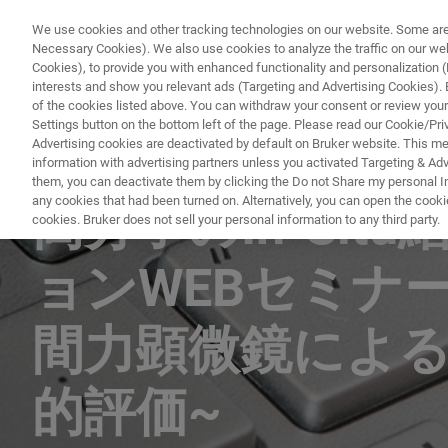
We use cookies and other tracking technologies on our website. Some are e
Necessary Cookies). We also use cookies to analyze the traffic on our w
Cookies), to provide you with enhanced functionality and personalization (F
interests and show you relevant ads (Targeting and Advertising Cookies). By
of the cookies listed above. You can withdraw your consent or review your
Settings button on the bottom left of the page. Please read our Cookie/Pri
Advertising cookies are deactivated by default on Bruker website. This m
information with advertising partners unless you activated Targeting & Adve
ATOMIC FORCE MICROSCOPY (AFM) & X-RAY DIFFRACTION (XR
them, you can deactivate them by clicking the Do not Share my personal Inf
any cookies that had been turned on. Alternatively, you can open the cooki
高分子のIn-Si
cookies. Bruker does not sell your personal information to any third party.
ョンWEBセミナ
間力顕微鏡によ
的評価~