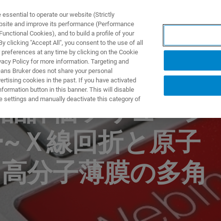
ssential to operate our website (Strictly
ebsite and improve its performance (Performance
unctional Cookies), and to build a profile of your
제품 및 솔루션
응용 분
 clicking "Accept All", you consent to the use of all
 preferences at any time by clicking on the Cookie
vacy Policy for more information. Targeting and
eans Bruker does not share your personal
rtising cookies in the past. If you have activated
D) WEBINAR
ormation button in this banner. This will disable
e settings and manually deactivate this category of
tu結晶評価ソリューシ
ー~Ｘ線回折と原子
る高分子薄膜の多角