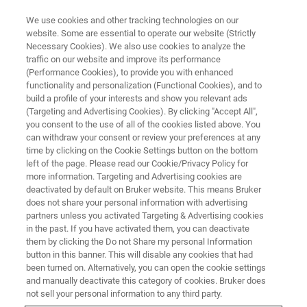
We use cookies and other tracking technologies on our
website. Some are essential to operate our website (Strictly
Necessary Cookies). We also use cookies to analyze the
traffic on our website and improve its performance
XRD 组件
(Performance Cookies), to provide you with enhanced
XRD光学元件
functionality and personalization (Functional Cookies), and to
build a profile of your interests and show you relevant ads
(Targeting and Advertising Cookies). By clicking "Accept All",
you consent to the use of all of the cookies listed above. You
光学元件将X射线源产生的X射线形成针对样品
can withdraw your consent or review your preferences at any
大小和形状以及应用而优化的有用的X射线束。
time by clicking on the Cookie Settings button on the bottom
left of the page. Please read our Cookie/Privacy Policy for
布鲁克AXS产品系列十分全面，包括单晶光学
more information. Targeting and Advertising cookies are
元件（如Johansson）和切槽单色器、多道毛
deactivated by default on Bruker website. This means Bruker
does not share your personal information with advertising
细管透镜，特别是多层光学元件。
partners unless you activated Targeting & Advertising cookies
in the past. If you have activated them, you can deactivate
them by clicking the Do not Share my personal Information
button in this banner. This will disable any cookies that had
been turned on. Alternatively, you can open the cookie settings
and manually deactivate this category of cookies. Bruker does
not sell your personal information to any third party.