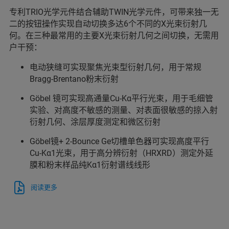
专利TRIO光学元件结合辅助TWIN光学元件，可带来独一无
二的按钮操作实现自动切换多达6个不同的X光束衍射几
何。在三种最常用的主要X光束衍射几何之间切换，无需用
户干预：
电动狭缝可实现聚焦光束型衍射几何，用于常规
Bragg-Brentano粉末衍射
Göbel 镜可实现高通量Cu-Kα平行光束，用于毛细管
实验、对高度不敏感的测量、对表面很敏感的掠入射
衍射几何、涂层厚度测定和微区衍射
Göbel镜+ 2-Bounce Ge切槽单色器可实现高度平行
Cu-Kα1光束，用于高分辨衍射（HRXRD）测定外延
膜和粉末样品纯Kα1衍射谱线线形
阅读更多