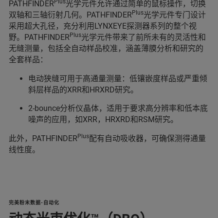
Plus
PATHFINDER
光学元件允许通过简单的鼠标操作，切换
Plus
双轴和三轴衍射几何。PATHFINDER
光学元件专门设计
采用超大孔径，充分利用LYNXEYE探测器系列的整个视
Plus
野。PATHFINDER
光学元件带来了前所未有的灵活性和
无缝测量，包括全自动样品校准，涵盖薄膜分析和研究的
全套样品：
电动狭缝可用于高通量测量：低镶嵌度样品或严重倾
斜层样品的XRR和HRXRD研究。
2-bounce分析仪晶体，适用于要求高分辨率和低本底
噪声的应用，如XRR，HRXRD和RSM研究。
Plus
此外，PATHFINDER
配有自动吸收器，可确保测得通量
线性度。
完美粉末数据-自动化