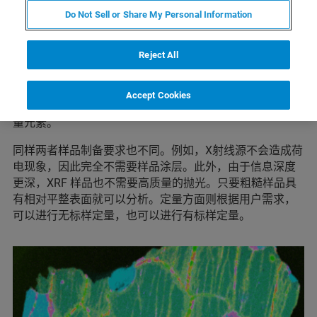
Do Not Sell or Share My Personal Information
微区XRF数据具有识别样品中高能X射线线系和微量元素的
优点。微区XRF是一个斑点分析（直径约35微米），比电
Reject All
子束大。相对应束源和样品的交互体积也远大于电子束与
样品的交互体积，并且与元素和样本基体相关。因此，电
子束和 X 射线光子束生成的二维元素面分析图可能会产生
Accept Cookies
差异。较低的谱背景允许XRF 检测电子束无法检测到的微
量元素。
同样两者样品制备要求也不同。例如，X射线源不会造成荷
电现象，因此完全不需要样品涂层。此外，由于信息深度
更深，XRF 样品也不需要高质量的抛光。只要粗糙样品具
有相对平整表面就可以分析。定量方面则根据用户需求，
可以进行无标样定量，也可以进行有标样定量。