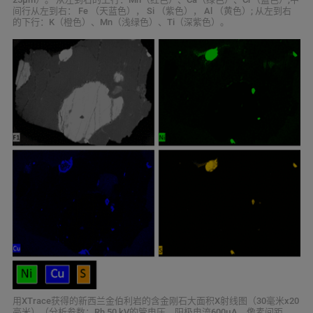
间行从左到右： Fe （天蓝色）， Si （紫色）， Al （黄色）; 从左到右
的下行：K（橙色）、Mn（浅绿色）、Ti（深紫色）。
用XTrace获得的新西兰金伯利岩的含金刚石大面积X射线图（30毫米x20
毫米）（分析参数：Rh 50 kV的管电压，阳极电流600μA，像素间距