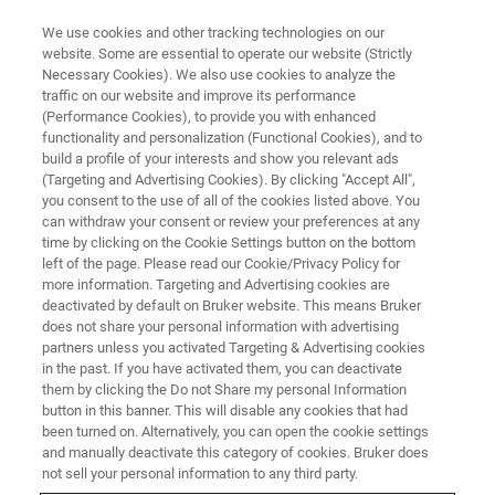
We use cookies and other tracking technologies on our
website. Some are essential to operate our website (Strictly
Necessary Cookies). We also use cookies to analyze the
traffic on our website and improve its performance
(Performance Cookies), to provide you with enhanced
functionality and personalization (Functional Cookies), and to
build a profile of your interests and show you relevant ads
地幔岩石学与钻石来源
(Targeting and Advertising Cookies). By clicking "Accept All",
you consent to the use of all of the cookies listed above. You
can withdraw your consent or review your preferences at any
time by clicking on the Cookie Settings button on the bottom
left of the page. Please read our Cookie/Privacy Policy for
more information. Targeting and Advertising cookies are
这里展示的是来自含金刚石的新西兰金伯利岩（南非，卡
deactivated by default on Bruker website. This means Bruker
普瓦尔克拉顿）的地幔中石榴石和橄榄石的SEM-XRF元素
does not share your personal information with advertising
图。各种元素的强度表示样品中存在的某些矿物；例如Ca
partners unless you activated Targeting & Advertising cookies
（绿色）- clinopyroxene；Cr （蓝色）- 铬铁矿；Al（黄
in the past. If you have activated them, you can deactivate
色）- 石榴石和 K（橙色）来自交代变质作用。使用
SEM上
them by clicking the Do not Share my personal Information
button in this banner. This will disable any cookies that had
的 Micro XRF 对薄部分进行分析
。样品约3 cm x 2 cm，并
been turned on. Alternatively, you can open the cookie settings
以一帧分析。每个像素的全谱图允许进一步的离线处理，
and manually deactivate this category of cookies. Bruker does
比如添加元素、从图中提取成分谱图、成分量化或自动物
not sell your personal information to any third party.
相标定。