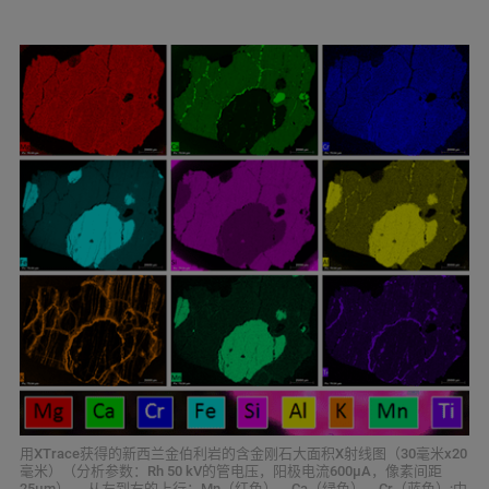
用XTrace获得的新西兰金伯利岩的含金刚石大面积X射线图（30毫米x20
毫米）（分析参数：Rh 50 kV的管电压，阳极电流600μA，像素间距
25μm）。 从左到右的上行：Mn（红色）、Ca（绿色）、Cr（蓝色）;中